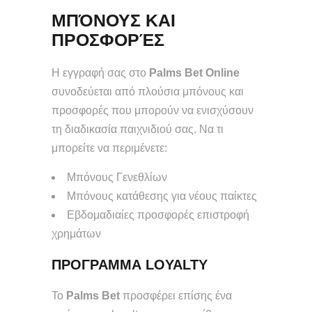
ΜΠΌΝΟΥΣ ΚΑΙ
ΠΡΟΣΦΟΡΈΣ
Η εγγραφή σας στο
Palms Bet Online
συνοδεύεται από πλούσια μπόνους και
προσφορές που μπορούν να ενισχύσουν
τη διαδικασία παιχνιδιού σας. Να τι
μπορείτε να περιμένετε:
Μπόνους Γενεθλίων
Μπόνους κατάθεσης για νέους παίκτες
Εβδομαδιαίες προσφορές επιστροφή
χρημάτων
ΠΡΟΓΡΑΜΜΑ LOYALTY
Το
Palms Bet
προσφέρει επίσης ένα