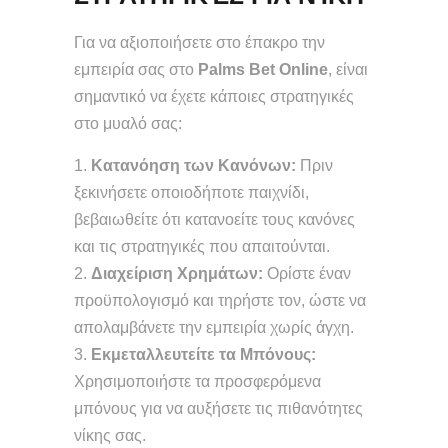
Για να αξιοποιήσετε στο έπακρο την
εμπειρία σας στο
Palms Bet Online
, είναι
σημαντικό να έχετε κάποιες στρατηγικές
στο μυαλό σας:
Κατανόηση των Κανόνων:
Πριν
ξεκινήσετε οποιοδήποτε παιχνίδι,
βεβαιωθείτε ότι κατανοείτε τους κανόνες
και τις στρατηγικές που απαιτούνται.
Διαχείριση Χρημάτων:
Оρίστε έναν
προϋπολογισμό και τηρήστε τον, ώστε να
απολαμβάνετε την εμπειρία χωρίς άγχη.
Εκμεταλλευτείτε τα Μπόνους:
Χρησιμοποιήστε τα προσφερόμενα
μπόνους για να αυξήσετε τις πιθανότητες
νίκης σας.