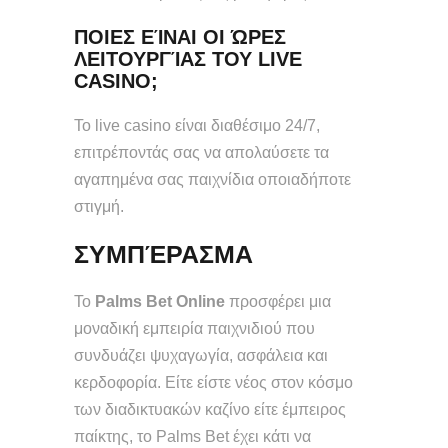
ΠΟΙΕΣ ΕΊΝΑΙ ΟΙ ΏΡΕΣ
ΛΕΙΤΟΥΡΓΊΑΣ ΤΟΥ LIVE
CASINO;
Το live casino είναι διαθέσιμο 24/7,
επιτρέποντάς σας να απολαύσετε τα
αγαπημένα σας παιχνίδια οποιαδήποτε
στιγμή.
ΣΥΜΠΈΡΑΣΜΑ
Το
Palms Bet Online
προσφέρει μια
μοναδική εμπειρία παιχνιδιού που
συνδυάζει ψυχαγωγία, ασφάλεια και
κερδοφορία. Είτε είστε νέος στον κόσμο
των διαδικτυακών καζίνο είτε έμπειρος
παίκτης, το Palms Bet έχει κάτι να