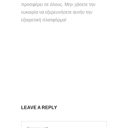
προσφέρει σε όλους. Μην χάσετε την
ευκαιρία να εξερευνήσετε αυτήν την
εξαιρετική πλατφόρμα!
LEAVE A REPLY