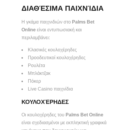
ΔΙΑΘΈΣΙΜΑ ΠΑΙΧΝΊΔΙΑ
Η γκάμα παιχνιδιών στο
Palms Bet
Online
είναι εντυπωσιακή και
περιλαμβάνει:
Κλασικές κουλοχέρηδες
Προοδευτικοί κουλοχέρηδες
Ρουλέτα
Μπλάκτζακ
Πόκερ
Live Casino παιχνίδια
ΚΟΥΛΟΧΈΡΗΔΕΣ
Οι κουλοχέρηδες του
Palms Bet Online
είναι σχεδιασμένοι με εκπληκτική γραφικά