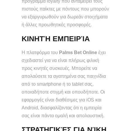
πρόγραμμα loyalty που ανταμείβει τους
πιστούς παίκτες με πόντους που μπορούν
να εξαργυρωθούν για δωρεάν στοιχήματα
ή άλλες προωθητικές προσφορές.
ΚΙΝΗΤΉ ΕΜΠΕΙΡΊΑ
Η πλατφόρμα του
Palms Bet Online
έχει
σχεδιαστεί για να είναι πλήρως φιλική
προς κινητές συσκευές. Μπορείτε να
απολαύσετε τα αγαπημένα σας παιχνίδια
από το smartphone ή το tablet σας,
οποιαδήποτε στιγμή και οπουδήποτε. Οι
εφαρμογές είναι διαθέσιμες για iOS και
Android, διασφαλίζοντας ότι η εμπειρία
σας είναι πάντα ομαλή και απολαυστική.
ΣΤΡΑΤΗΓΙΚΈΣ ΓΙΑ ΝΊΚΗ