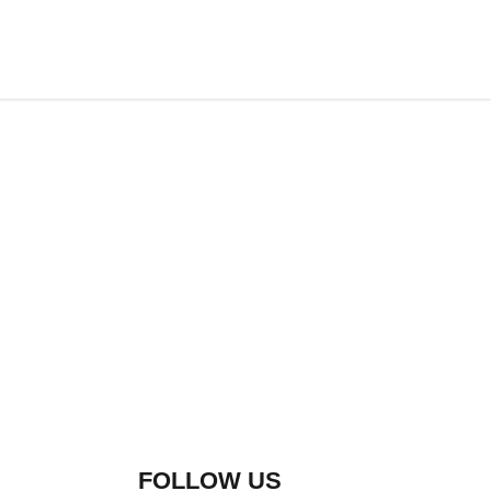
FOLLOW US