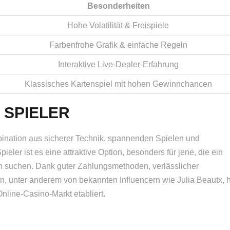
Besonderheiten
Hohe Volatilität & Freispiele
Farbenfrohe Grafik & einfache Regeln
Interaktive Live-Dealer-Erfahrung
Klassisches Kartenspiel mit hohen Gewinnchancen
 SPIELER
nation aus sicherer Technik, spannenden Spielen und
eler ist es eine attraktive Option, besonders für jene, die ein
n suchen. Dank guter Zahlungsmethoden, verlässlicher
, unter anderem von bekannten Influencern wie Julia Beautx, 
line-Casino-Markt etabliert.