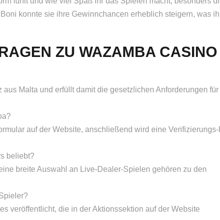
tform fühlt und wie viel Spaß ihr das Spielen macht, besonders d
Boni konnte sie ihre Gewinnchancen erheblich steigern, was ih
FRAGEN ZU WAZAMBA CASINO
 aus Malta und erfüllt damit die gesetzlichen Anforderungen für
ba?
Formular auf der Website, anschließend wird eine Verifizierungs-
s beliebt?
d eine breite Auswahl an Live-Dealer-Spielen gehören zu den
Spieler?
 veröffentlicht, die in der Aktionssektion auf der Website