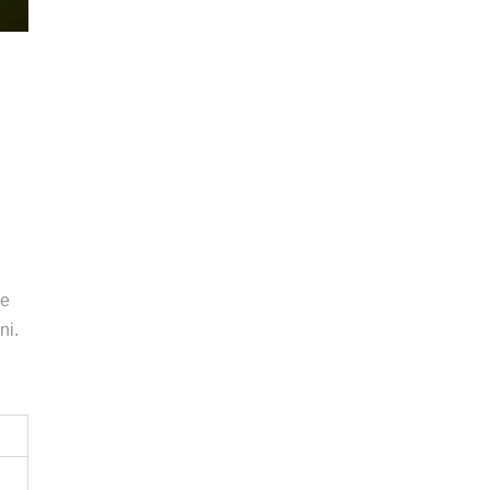
ue
ni.