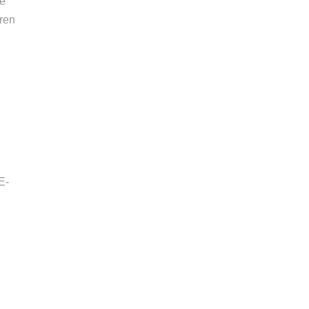
ie
ren
E-