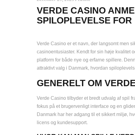
VERDE CASINO ANME
SPILOPLEVELSE FOR
Verde Casino er et navn, der langsomt men s
casinoentusiaster. Kendt for sin høje kvalite
platform for både nye og erfarne spillere. Den
attraktivt valg i Danmark, hvordan spiloplevels
GENERELT OM VERDE
Verde Casino tilbyder et bredt udvalg af spil
fokus på et brugervenligt interface og en glid
Danmark har her adgang til et sikkert miljø, h
licens og kundesupport.