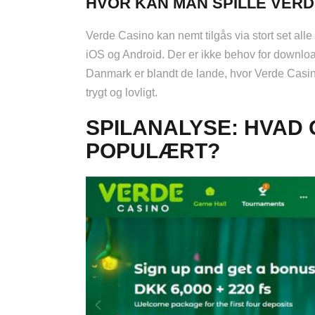
HVOR KAN MAN SPILLE VERD
Verde Casino kan nemt tilgås via stort set a
iOS og Android. Der er ikke behov for download
Danmark er blandt de lande, hvor Verde Casino
trygt og lovligt.
SPILANALYSE: HVAD
POPULÆRT?