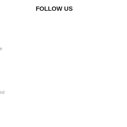
FOLLOW US
de
med