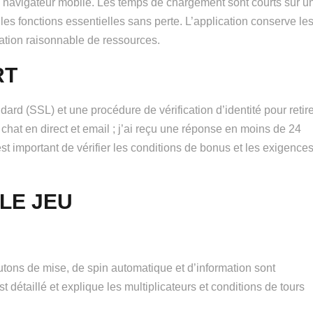
a le navigateur mobile. Les temps de chargement sont courts sur u
 les fonctions essentielles sans perte. L’application conserve le
tion raisonnable de ressources.
RT
ard (SSL) et une procédure de vérification d’identité pour retir
 chat en direct et email ; j’ai reçu une réponse en moins de 24
st important de vérifier les conditions de bonus et les exigence
LE JEU
boutons de mise, de spin automatique et d’information sont
t détaillé et explique les multiplicateurs et conditions de tours