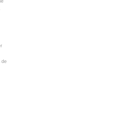
ne
s
er
s de