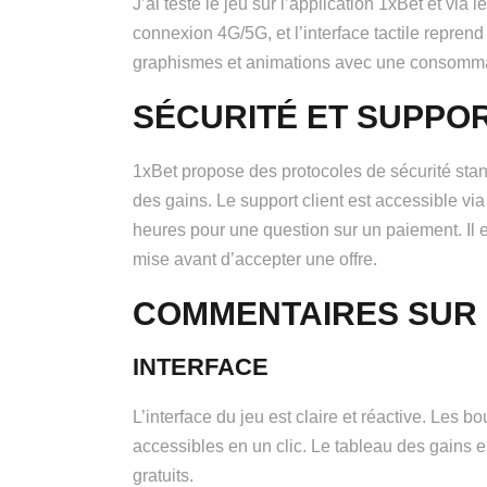
J’ai testé le jeu sur l’application 1xBet et vi
connexion 4G/5G, et l’interface tactile reprend
graphismes et animations avec une consomma
SÉCURITÉ ET SUPPO
1xBet propose des protocoles de sécurité stand
des gains. Le support client est accessible via
heures pour une question sur un paiement. Il e
mise avant d’accepter une offre.
COMMENTAIRES SUR 
INTERFACE
L’interface du jeu est claire et réactive. Les 
accessibles en un clic. Le tableau des gains es
gratuits.