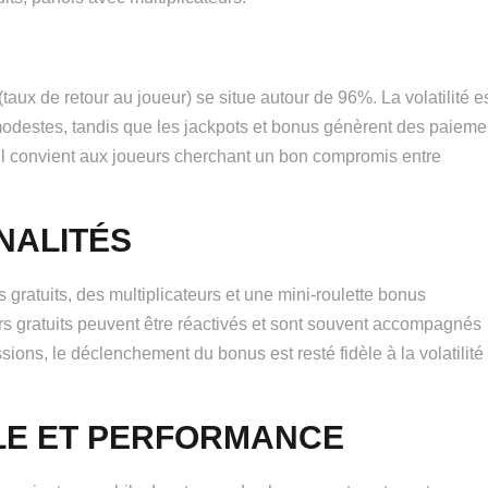
taux de retour au joueur) se situe autour de 96%. La volatilité e
modestes, tandis que les jackpots et bonus génèrent des paieme
il convient aux joueurs cherchant un bon compromis entre
NALITÉS
 gratuits, des multiplicateurs et une mini-roulette bonus
rs gratuits peuvent être réactivés et sont souvent accompagnés
sions, le déclenchement du bonus est resté fidèle à la volatilité
ILE ET PERFORMANCE