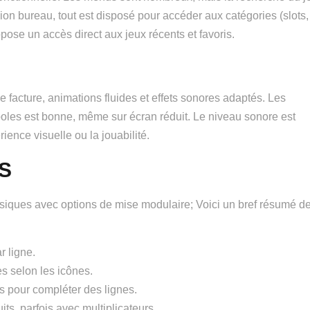
sion bureau, tout est disposé pour accéder aux catégories (slots,
ropose un accès direct aux jeux récents et favoris.
 facture, animations fluides et effets sonores adaptés. Les
ymboles est bonne, même sur écran réduit. Le niveau sonore est
rience visuelle ou la jouabilité.
S
ssiques avec options de mise modulaire; Voici un bref résumé d
r ligne.
s selon les icônes.
1xbet com app
 pour compléter des lignes.
ts, parfois avec multiplicateurs.