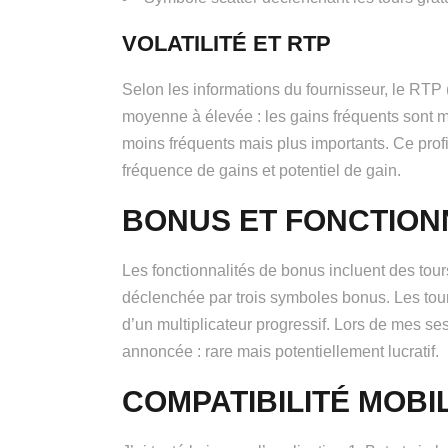
VOLATILITÉ ET RTP
Selon les informations du fournisseur, le RTP (
moyenne à élevée : les gains fréquents sont 
moins fréquents mais plus importants. Ce prof
fréquence de gains et potentiel de gain.
BONUS ET FONCTION
Les fonctionnalités de bonus incluent des tours
déclenchée par trois symboles bonus. Les tou
d’un multiplicateur progressif. Lors de mes ses
annoncée : rare mais potentiellement lucratif.
COMPATIBILITÉ MOB