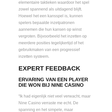
elementaire taktieken waardoor het spel
zowel spannend als uitdagend blijft.
Hoewel het een kansspel is, kunnen
spelers bepaalde inzetpatronen
aannemen die hun kansen op winst
vergroten. Bijvoorbeeld het inzetten op
meerdere posities tegelijkertijd of het
gebruikmaken van een progressief
inzetten systeem.
EXPERT FEEDBACK
ERVARING VAN EEN PLAYER
DIE WON BIJ NINE CASINO
“Ik had eigenlijk niet veel verwacht, maar
Nine Casino verraste me echt. De
spanning en het simpele, maar