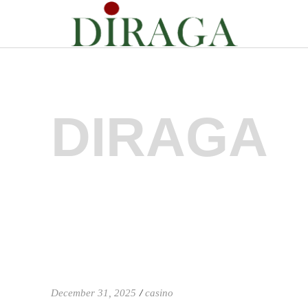
DIRAGA
December 31, 2025
casino