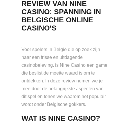
REVIEW VAN NINE
CASINO: SPANNING IN
BELGISCHE ONLINE
CASINO’S
Voor spelers in België die op zoek zijn
naar een frisse en uitdagende
casinobeleving, is Nine Casino een game
die beslist de moeite waard is om te
ontdekken. In deze review nemen we je
mee door de belangrijkste aspecten van
dit spel en tonen we waarom het populair
wordt onder Belgische gokkers.
WAT IS NINE CASINO?