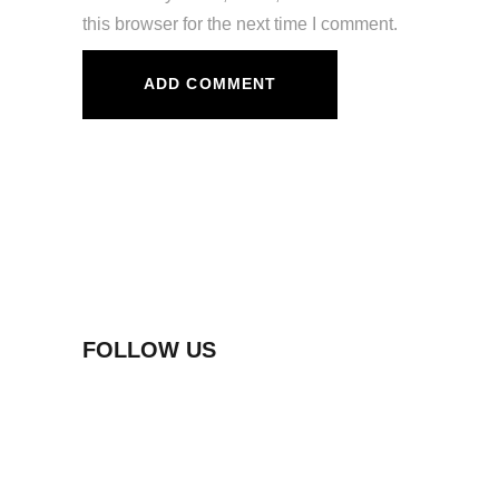
this browser for the next time I comment.
FOLLOW US