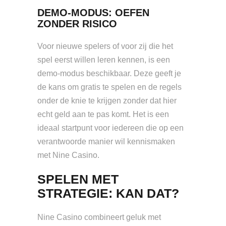
DEMO-MODUS: OEFEN
ZONDER RISICO
Voor nieuwe spelers of voor zij die het
spel eerst willen leren kennen, is een
demo-modus beschikbaar. Deze geeft je
de kans om gratis te spelen en de regels
onder de knie te krijgen zonder dat hier
echt geld aan te pas komt. Het is een
ideaal startpunt voor iedereen die op een
verantwoorde manier wil kennismaken
met Nine Casino.
SPELEN MET
STRATEGIE: KAN DAT?
Nine Casino combineert geluk met