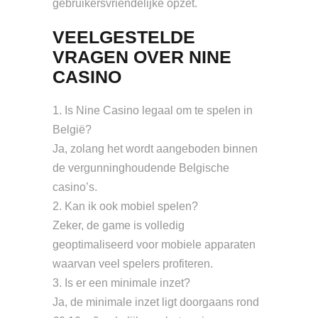
gebruikersvriendelijke opzet.
VEELGESTELDE
VRAGEN OVER NINE
CASINO
Is Nine Casino legaal om te spelen in
België?
Ja, zolang het wordt aangeboden binnen
de vergunninghoudende Belgische
casino’s.
Kan ik ook mobiel spelen?
Zeker, de game is volledig
geoptimaliseerd voor mobiele apparaten
waarvan veel spelers profiteren.
Is er een minimale inzet?
Ja, de minimale inzet ligt doorgaans rond