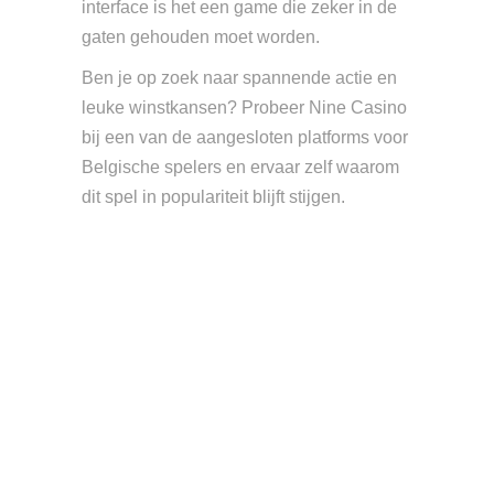
interface is het een game die zeker in de
gaten gehouden moet worden.
Ben je op zoek naar spannende actie en
leuke winstkansen? Probeer Nine Casino
bij een van de aangesloten platforms voor
Belgische spelers en ervaar zelf waarom
dit spel in populariteit blijft stijgen.