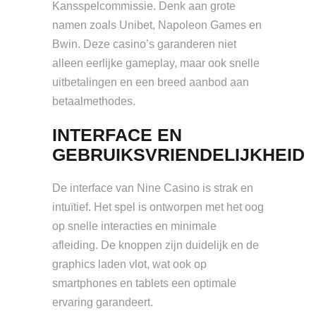
Kansspelcommissie. Denk aan grote
namen zoals Unibet, Napoleon Games en
Bwin. Deze casino’s garanderen niet
alleen eerlijke gameplay, maar ook snelle
uitbetalingen en een breed aanbod aan
betaalmethodes.
casino nine
INTERFACE EN
GEBRUIKSVRIENDELIJKHEID
De interface van Nine Casino is strak en
intuïtief. Het spel is ontworpen met het oog
op snelle interacties en minimale
afleiding. De knoppen zijn duidelijk en de
graphics laden vlot, wat ook op
smartphones en tablets een optimale
ervaring garandeert.