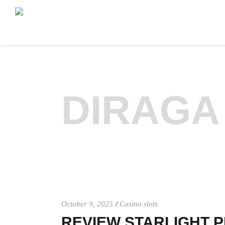
DIRAGA
October 9, 2025
Casino slots
REVIEW STARLIGHT P