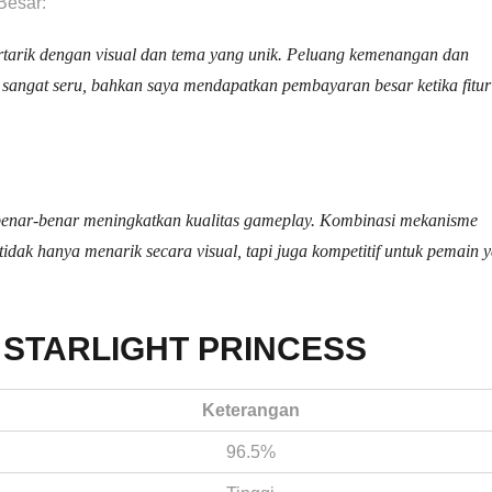
Besar:
ertarik dengan visual dan tema yang unik. Peluang kemenangan dan
sangat seru, bahkan saya mendapatkan pembayaran besar ketika fitur
y benar-benar meningkatkan kualitas gameplay. Kombinasi mekanisme
dak hanya menarik secara visual, tapi juga kompetitif untuk pemain 
STARLIGHT PRINCESS
Keterangan
96.5%