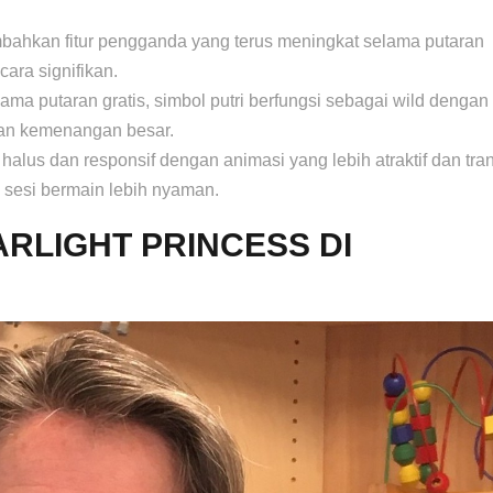
ahkan fitur pengganda yang terus meningkat selama putaran
ara signifikan.
ma putaran gratis, simbol putri berfungsi sebagai wild dengan
an kemenangan besar.
alus dan responsif dengan animasi yang lebih atraktif dan tran
 sesi bermain lebih nyaman.
RLIGHT PRINCESS DI