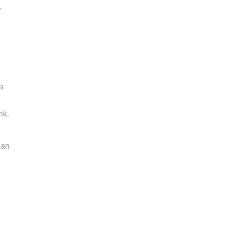
,
a
ik.
dan