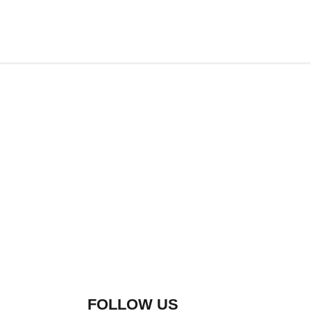
FOLLOW US