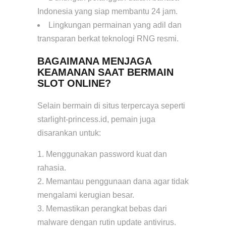
Indonesia yang siap membantu 24 jam.
Lingkungan permainan yang adil dan
transparan berkat teknologi RNG resmi.
BAGAIMANA MENJAGA
KEAMANAN SAAT BERMAIN
SLOT ONLINE?
Selain bermain di situs terpercaya seperti
starlight-princess.id, pemain juga
disarankan untuk:
Menggunakan password kuat dan
rahasia.
Memantau penggunaan dana agar tidak
mengalami kerugian besar.
Memastikan perangkat bebas dari
malware dengan rutin update antivirus.