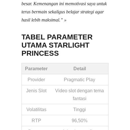
besar. Kemenangan ini memotivasi saya untuk
terus bermain sekaligus belajar strategi agar
hasil lebih maksimal.”
TABEL PARAMETER
UTAMA STARLIGHT
PRINCESS
Parameter
Detail
Provider
Pragmatic Play
Jenis Slot
Video slot dengan tema
fantasi
Volatilitas
Tinggi
RTP
96,50%