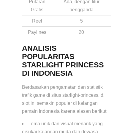
Putaran
Ada, dengan fitur
Gratis
pengganda
Reel
5
Paylines
20
ANALISIS
POPULARITAS
STARLIGHT PRINCESS
DI INDONESIA
Berdasarkan pengamatan dan statistik
trafik game di situs starlight-princess.id,
slot ini semakin populer di kalangan
pemain Indonesia karena alasan berikut:
Tema unik dan visual menarik yang
disukai kalangan muda dan dewasa.