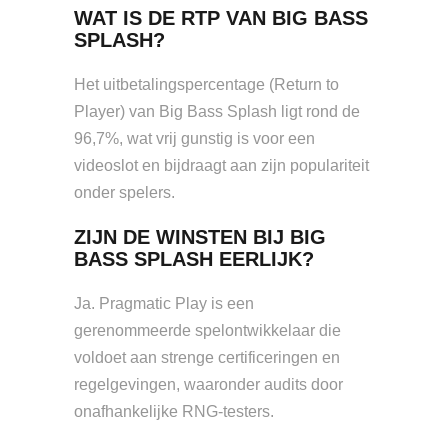
WAT IS DE RTP VAN BIG BASS
SPLASH?
Het uitbetalingspercentage (Return to
Player) van Big Bass Splash ligt rond de
96,7%, wat vrij gunstig is voor een
videoslot en bijdraagt aan zijn populariteit
onder spelers.
ZIJN DE WINSTEN BIJ BIG
BASS SPLASH EERLIJK?
Ja. Pragmatic Play is een
gerenommeerde spelontwikkelaar die
voldoet aan strenge certificeringen en
regelgevingen, waaronder audits door
onafhankelijke RNG-testers.