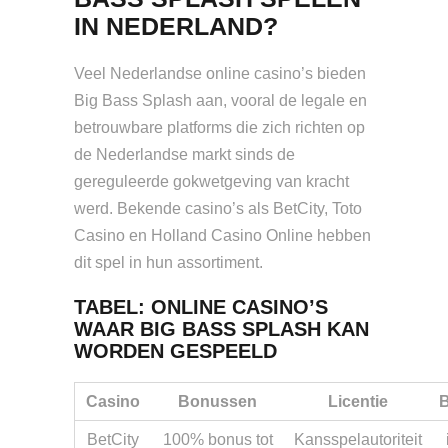
IN NEDERLAND?
Veel Nederlandse online casino’s bieden
Big Bass Splash aan, vooral de legale en
betrouwbare platforms die zich richten op
de Nederlandse markt sinds de
gereguleerde gokwetgeving van kracht
werd. Bekende casino’s als BetCity, Toto
Casino en Holland Casino Online hebben
dit spel in hun assortiment.
TABEL: ONLINE CASINO’S
WAAR BIG BASS SPLASH KAN
WORDEN GESPEELD
Casino
Bonussen
Licentie
B
BetCity
100% bonus tot
Kansspelautoriteit