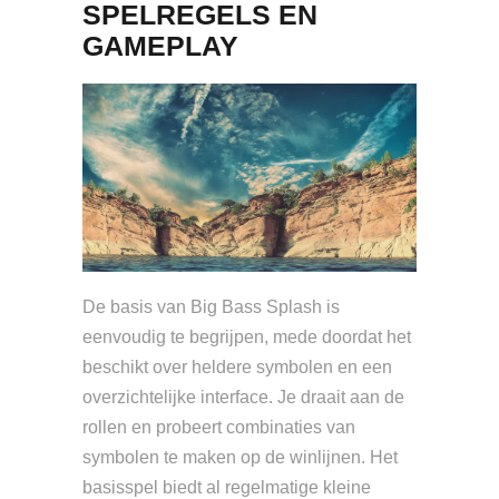
SPELREGELS EN
GAMEPLAY
De basis van Big Bass Splash is
eenvoudig te begrijpen, mede doordat het
beschikt over heldere symbolen en een
overzichtelijke interface. Je draait aan de
rollen en probeert combinaties van
symbolen te maken op de winlijnen. Het
basisspel biedt al regelmatige kleine