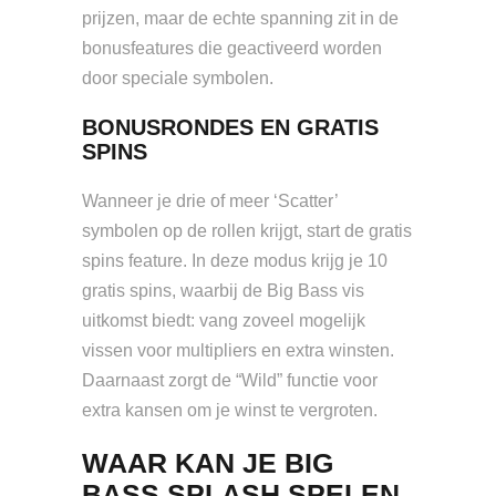
prijzen, maar de echte spanning zit in de
bonusfeatures die geactiveerd worden
door speciale symbolen.
BONUSRONDES EN GRATIS
SPINS
Wanneer je drie of meer ‘Scatter’
symbolen op de rollen krijgt, start de gratis
spins feature. In deze modus krijg je 10
gratis spins, waarbij de Big Bass vis
uitkomst biedt: vang zoveel mogelijk
vissen voor multipliers en extra winsten.
Daarnaast zorgt de “Wild” functie voor
extra kansen om je winst te vergroten.
WAAR KAN JE BIG
BASS SPLASH SPELEN