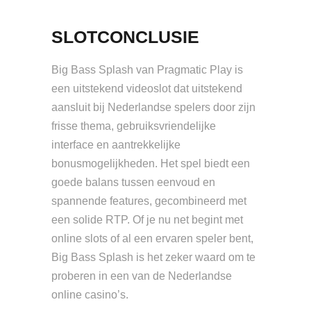
gokautomaat met gratis spins
SLOTCONCLUSIE
Big Bass Splash van Pragmatic Play is
een uitstekend videoslot dat uitstekend
aansluit bij Nederlandse spelers door zijn
frisse thema, gebruiksvriendelijke
interface en aantrekkelijke
bonusmogelijkheden. Het spel biedt een
goede balans tussen eenvoud en
spannende features, gecombineerd met
een solide RTP. Of je nu net begint met
online slots of al een ervaren speler bent,
Big Bass Splash is het zeker waard om te
proberen in een van de Nederlandse
online casino’s.