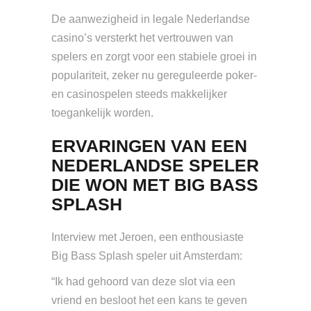
De aanwezigheid in legale Nederlandse
casino’s versterkt het vertrouwen van
spelers en zorgt voor een stabiele groei in
populariteit, zeker nu gereguleerde poker-
en casinospelen steeds makkelijker
toegankelijk worden.
ERVARINGEN VAN EEN
NEDERLANDSE SPELER
DIE WON MET BIG BASS
SPLASH
Interview met Jeroen, een enthousiaste
Big Bass Splash speler uit Amsterdam:
“Ik had gehoord van deze slot via een
vriend en besloot het een kans te geven