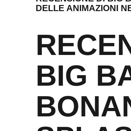
DELLE ANIMAZIONI N
RECEN
BIG B
BONA