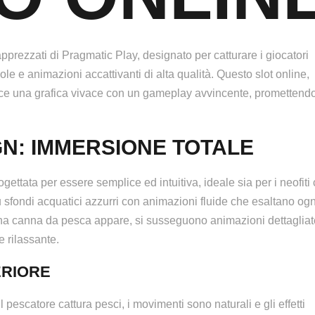
pprezzati di Pragmatic Play, designato per catturare i giocatori
le e animazioni accattivanti di alta qualità. Questo slot online,
ce una grafica vivace con un gameplay avvincente, promettend
GN: IMMERSIONE TOTALE
ettata per essere semplice ed intuitiva, ideale sia per i neofiti
 su sfondi acquatici azzurri con animazioni fluide che esaltano ogn
na canna da pesca appare, si susseguono animazioni dettagliat
 rilassante.
ERIORE
pescatore cattura pesci, i movimenti sono naturali e gli effetti