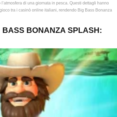
 l’atmosfera di una giornata in pesca. Questi dettagli hanno
 gioco tra i casinò online italiani, rendendo Big Bass Bonanza
mazioni fluide in big bass bonanza splash
G BASS BONANZA SPLASH: