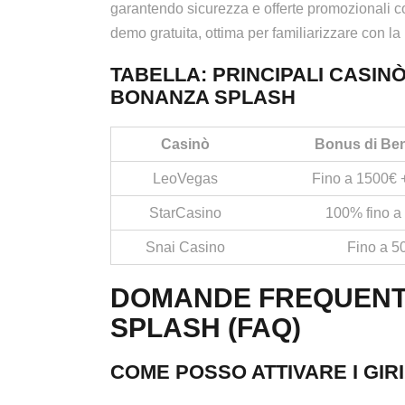
garantendo sicurezza e offerte promozionali c
demo gratuita, ottima per familiarizzare con l
TABELLA: PRINCIPALI CASIN
BONANZA SPLASH
Casinò
Bonus di Be
LeoVegas
Fino a 1500€ 
StarCasino
100% fino a
Snai Casino
Fino a 5
DOMANDE FREQUENTI
SPLASH (FAQ)
COME POSSO ATTIVARE I GIRI