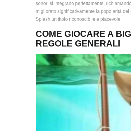
sonori si integrano perfettamente, richiamando
migliorato significativamente la popolarità del
Splash un titolo riconoscibile e piacevole.
ani
COME GIOCARE A BI
REGOLE GENERALI