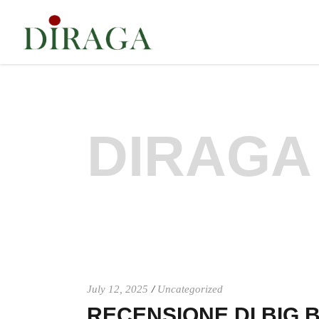
DIRAGA
July 12, 2025
Uncategorized
RECENSIONE DI BIG 