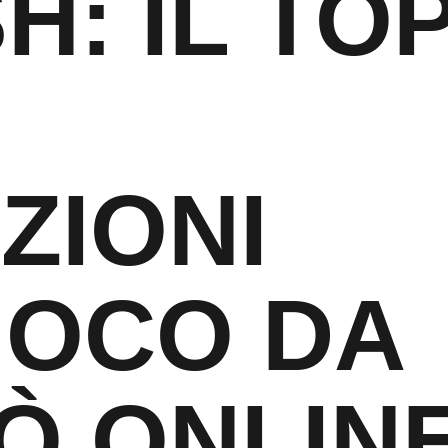
H: IL TO
E
ZIONI
IOCO DA
Ò ONLIN