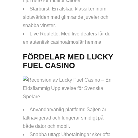
hjul nere för multiplikatorer.
Starburst: En älskad klassiker inom
slotsvärlden med glimrande juveler och
snabba vinster.
Live Roulette: Med live dealers får du
en autentisk casinoatmosfär hemma.
FÖRDELAR MED LUCKY
FUEL CASINO
Användarvänlig plattform: Sajten är
lättnavigerad och fungerar smidigt på
både dator och mobil.
Snabba uttag: Utbetalningar sker ofta