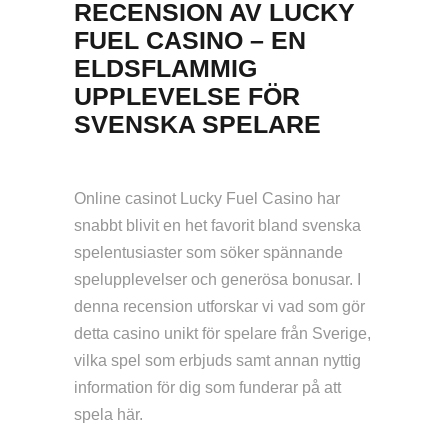
RECENSION AV LUCKY
FUEL CASINO – EN
ELDSFLAMMIG
UPPLEVELSE FÖR
SVENSKA SPELARE
Online casinot Lucky Fuel Casino har
snabbt blivit en het favorit bland svenska
spelentusiaster som söker spännande
spelupplevelser och generösa bonusar. I
denna recension utforskar vi vad som gör
detta casino unikt för spelare från Sverige,
vilka spel som erbjuds samt annan nyttig
information för dig som funderar på att
spela här.