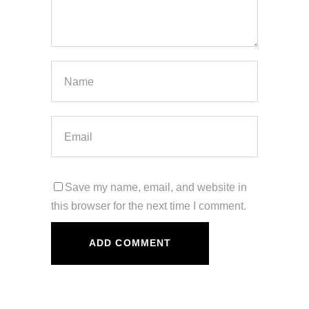
Save my name, email, and website in
this browser for the next time I comment.