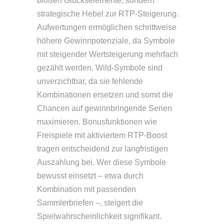
bloßen Glückselemente, sondern
strategische Hebel zur RTP-Steigerung.
Aufwertungen ermöglichen schrittweise
höhere Gewinnpotenziale, da Symbole
mit steigender Wertsteigerung mehrfach
gezählt werden. Wild-Symbole sind
unverzichtbar, da sie fehlende
Kombinationen ersetzen und somit die
Chancen auf gewinnbringende Serien
maximieren. Bonusfunktionen wie
Freispiele mit aktiviertem RTP-Boost
tragen entscheidend zur langfristigen
Auszahlung bei. Wer diese Symbole
bewusst einsetzt – etwa durch
Kombination mit passenden
Sammlerbriefen –, steigert die
Spielwahrscheinlichkeit signifikant.