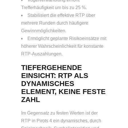
Trefferhäufigkeit um bis zu 25 %.
Stabilisiert die effektive RTP über
mehrere Runden durch häufigere
Gewinnmöglichkeiten.
Ermöglicht geplante Risikoeinsätze mit
höherer Wahrscheinlichkeit für konstante
RTP-Auszahlungen.
TIEFERGEHENDE
EINSICHT: RTP ALS
DYNAMISCHES
ELEMENT, KEINE FESTE
ZAHL
Im Gegensatz zu festen Werten ist der
RTP in Pirots 4 ein dynamisches, durch