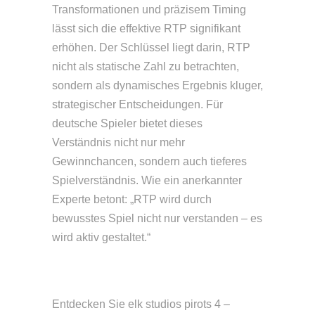
Transformationen und präzisem Timing
lässt sich die effektive RTP signifikant
erhöhen. Der Schlüssel liegt darin, RTP
nicht als statische Zahl zu betrachten,
sondern als dynamisches Ergebnis kluger,
strategischer Entscheidungen. Für
deutsche Spieler bietet dieses
Verständnis nicht nur mehr
Gewinnchancen, sondern auch tieferes
Spielverständnis. Wie ein anerkannter
Experte betont: „RTP wird durch
bewusstes Spiel nicht nur verstanden – es
wird aktiv gestaltet.“
ELK STUDIOS PIROTS 4
Entdecken Sie elk studios pirots 4 –