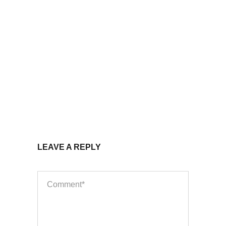
LEAVE A REPLY