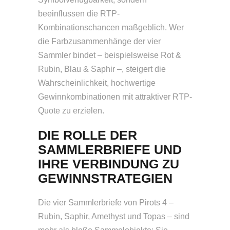
beeinflussen die RTP-
Kombinationschancen maßgeblich. Wer
die Farbzusammenhänge der vier
Sammler bindet – beispielsweise Rot &
Rubin, Blau & Saphir –, steigert die
Wahrscheinlichkeit, hochwertige
Gewinnkombinationen mit attraktiver RTP-
Quote zu erzielen.
DIE ROLLE DER
SAMMLERBRIEFE UND
IHRE VERBINDUNG ZU
GEWINNSTRATEGIEN
Die vier Sammlerbriefe von Pirots 4 –
Rubin, Saphir, Amethyst und Topas – sind