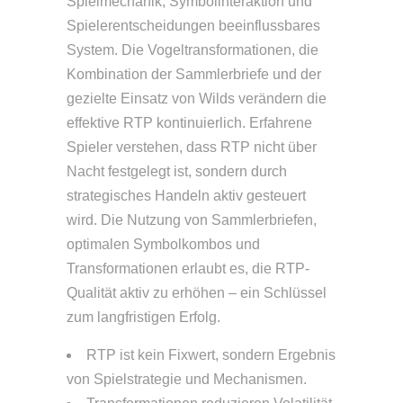
Spielmechanik, Symbolinteraktion und
Spielerentscheidungen beeinflussbares
System. Die Vogeltransformationen, die
Kombination der Sammlerbriefe und der
gezielte Einsatz von Wilds verändern die
effektive RTP kontinuierlich. Erfahrene
Spieler verstehen, dass RTP nicht über
Nacht festgelegt ist, sondern durch
strategisches Handeln aktiv gesteuert
wird. Die Nutzung von Sammlerbriefen,
optimalen Symbolkombos und
Transformationen erlaubt es, die RTP-
Qualität aktiv zu erhöhen – ein Schlüssel
zum langfristigen Erfolg.
RTP ist kein Fixwert, sondern Ergebnis
von Spielstrategie und Mechanismen.