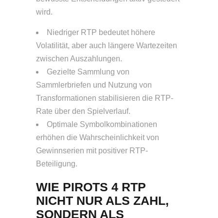
wird.
Niedriger RTP bedeutet höhere
Volatilität, aber auch längere Wartezeiten
zwischen Auszahlungen.
Gezielte Sammlung von
Sammlerbriefen und Nutzung von
Transformationen stabilisieren die RTP-
Rate über den Spielverlauf.
Optimale Symbolkombinationen
erhöhen die Wahrscheinlichkeit von
Gewinnserien mit positiver RTP-
Beteiligung.
WIE PIROTS 4 RTP
NICHT NUR ALS ZAHL,
SONDERN ALS