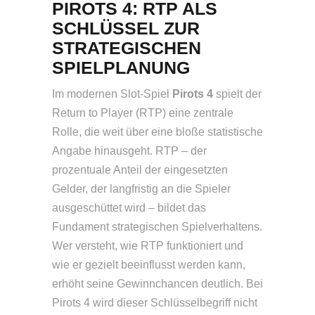
PIROTS 4: RTP ALS
SCHLÜSSEL ZUR
STRATEGISCHEN
SPIELPLANUNG
Im modernen Slot-Spiel
Pirots 4
spielt der
Return to Player (RTP) eine zentrale
Rolle, die weit über eine bloße statistische
Angabe hinausgeht. RTP – der
prozentuale Anteil der eingesetzten
Gelder, der langfristig an die Spieler
ausgeschüttet wird – bildet das
Fundament strategischen Spielverhaltens.
Wer versteht, wie RTP funktioniert und
wie er gezielt beeinflusst werden kann,
erhöht seine Gewinnchancen deutlich. Bei
Pirots 4 wird dieser Schlüsselbegriff nicht