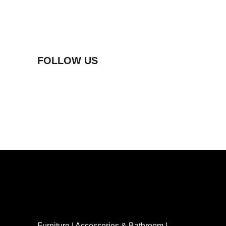
FOLLOW US
Furniture | Accessories & Bathroom |