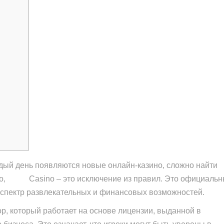
ждый день появляются новые онлайн-казино, сложно найти
о,
pinco
Casino – это исключение из правил. Это официаль
й спектр развлекательных и финансовых возможностей.
р, который работает на основе лицензии, выданной в