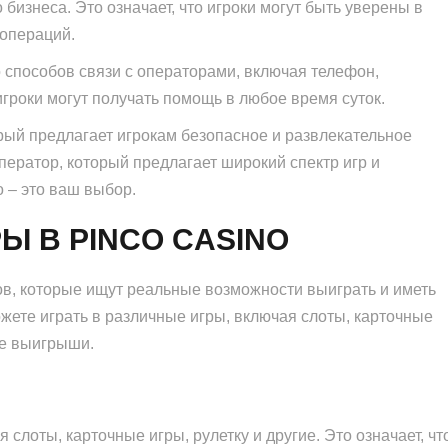
 бизнеса. Это означает, что игроки могут быть уверены в
операций.
о способов связи с операторами, включая телефон,
 игроки могут получать помощь в любое время суток.
орый предлагает игрокам безопасное и развлекательное
ератор, который предлагает широкий спектр игр и
 – это ваш выбор.
Ы В PINCO CASINO
ков, которые ищут реальные возможности выиграть и иметь
ожете играть в различные игры, включая слоты, карточные
ые выигрыши.
я слоты, карточные игры, рулетку и другие. Это означает, чт