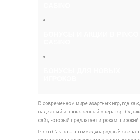
CASINO
БОНУСЫ И АКЦИИ В PINCO
CASINO
БОНУСЫ ДЛЯ НОВЫХ
ИГРОКОВ
В современном мире азартных игр, где ка
надежный и проверенный оператор. Однак
сайт, который предлагает игрокам широки
Pinco Casino – это международный операто