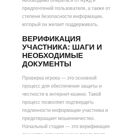
необходимо опираться от нужд и
предпочтений пользователя, а также от
степени безопасности информации,
который он желает поддерживать.
ВЕРИФИКАЦИЯ
УЧАСТНИКА: ШАГИ И
НЕОБХОДИМЫЕ
ДОКУМЕНТЫ
Проверка игрока — это основной
процесс для обеспечения защиты и
честности в интернет-казино. Такой
процесс позволяет подтвердить
подлинности информации участника и
предотвращает мошенничество.
Начальный стадия — это верификация