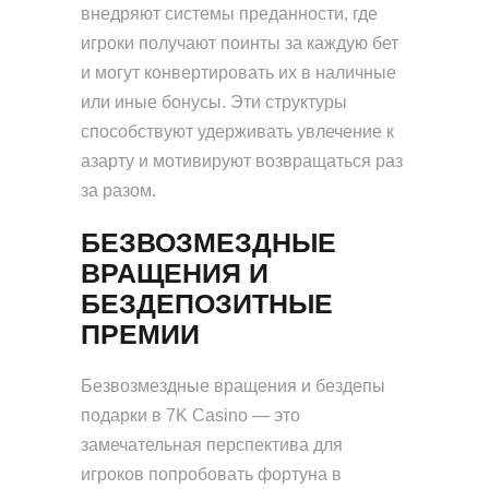
внедряют системы преданности, где
игроки получают поинты за каждую бет
и могут конвертировать их в наличные
или иные бонусы. Эти структуры
способствуют удерживать увлечение к
азарту и мотивируют возвращаться раз
за разом.
БЕЗВОЗМЕЗДНЫЕ
ВРАЩЕНИЯ И
БЕЗДЕПОЗИТНЫЕ
ПРЕМИИ
Безвозмездные вращения и бездепы
подарки в 7K Casino — это
замечательная перспектива для
игроков попробовать фортуна в