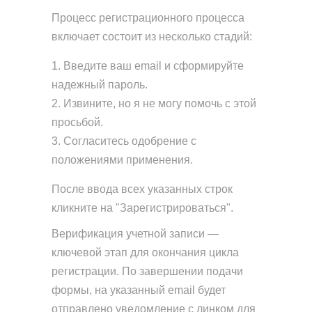
Процесс регистрационного процесса
включает состоит из несколько стадий:
Введите ваш email и сформируйте
надежный пароль.
Извините, но я не могу помочь с этой
просьбой.
Согласитесь одобрение с
положениями применения.
После ввода всех указанных строк
кликните на "Зарегистрироваться".
Верификация учетной записи —
ключевой этап для окончания цикла
регистрации. По завершении подачи
формы, на указанный email будет
отправлено уведомление с линком для