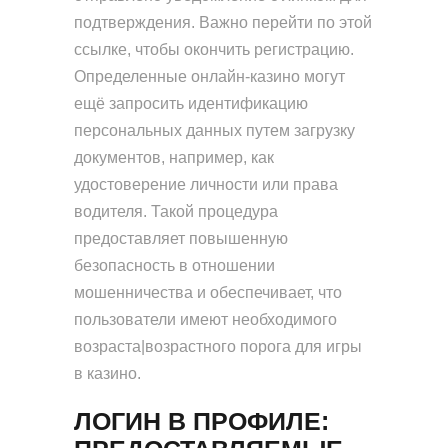
подтверждения. Важно перейти по этой
ссылке, чтобы окончить регистрацию.
Определенные онлайн-казино могут
ещё запросить идентификацию
персональных данных путем загрузку
документов, например, как
удостоверение личности или права
водителя. Такой процедура
предоставляет повышенную
безопасность в отношении
мошенничества и обеспечивает, что
пользователи имеют необходимого
возраста|возрастного порога для игры
в казино.
ЛОГИН В ПРОФИЛЕ: