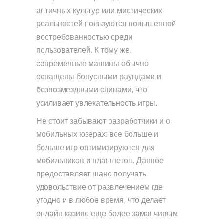
античных культур или мистических
реальностей пользуются повышенной
востребованностью среди
пользователей. К тому же,
современные машины обычно
оснащены бонусными раундами и
безвозмездными спинами, что
усиливает увлекательность игры.
Не стоит забывают разработчики и о
мобильных юзерах: все больше и
больше игр оптимизируются для
мобильников и планшетов. Данное
предоставляет шанс получать
удовольствие от развлечением где
угодно и в любое время, что делает
онлайн казино еще более заманчивым