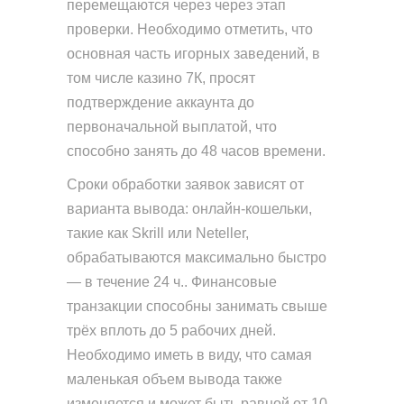
перемещаются через через этап
проверки. Необходимо отметить, что
основная часть игорных заведений, в
том числе казино 7К, просят
подтверждение аккаунта до
первоначальной выплатой, что
способно занять до 48 часов времени.
Сроки обработки заявок зависят от
варианта вывода: онлайн-кошельки,
такие как Skrill или Neteller,
обрабатываются максимально быстро
— в течение 24 ч.. Финансовые
транзакции способны занимать свыше
трёх вплоть до 5 рабочих дней.
Необходимо иметь в виду, что самая
маленькая объем вывода также
изменяется и может быть равной от 10