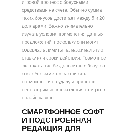
игровой процесс с бонусными
средствами на счете. Обычно сумма
таких бонусов достигает между 5 и 20
долларами. Важно внимательно
изучать условия применения данных
предложений, поскольку они могут
содержать лимиты на максимальную
ставку или сроки действия. Грамотное
эксплуатация бездепозитных бонусов
способно заметно расширить
возможности на удачу и принести
неповторимые впечатления от игры в
онлайн казино.
СМАРТФОННОЕ СОФТ
И ПОДСТРОЕННАЯ
РЕДАКЦИЯ ДЛЯ