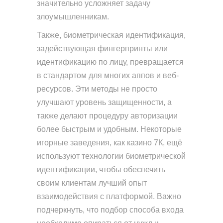
значительно усложняет задачу
злоумышленникам.
Также, биометрическая идентификация,
задействующая фингерпринты или
идентификацию по лицу, превращается
в стандартом для многих аппов и веб-
ресурсов. Эти методы не просто
улучшают уровень защищенности, а
также делают процедуру авторизации
более быстрым и удобным. Некоторые
игорные заведения, как казино 7К, ещё
используют технологии биометрической
идентификации, чтобы обеспечить
своим клиентам лучший опыт
взаимодействия с платформой. Важно
подчеркнуть, что подбор способа входа