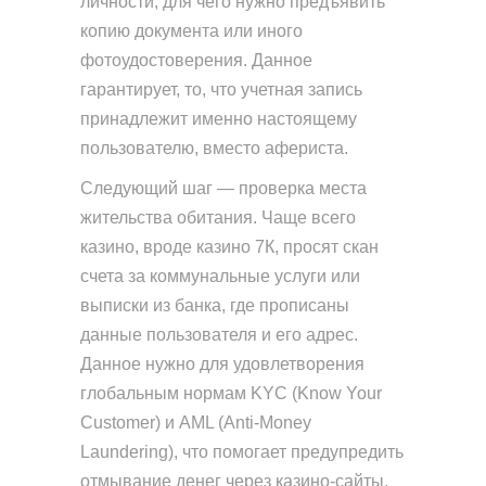
личности, для чего нужно предъявить
копию документа или иного
фотоудостоверения. Данное
гарантирует, то, что учетная запись
принадлежит именно настоящему
пользователю, вместо афериста.
Следующий шаг — проверка места
жительства обитания. Чаще всего
казино, вроде казино 7К, просят скан
счета за коммунальные услуги или
выписки из банка, где прописаны
данные пользователя и его адрес.
Данное нужно для удовлетворения
глобальным нормам KYC (Know Your
Customer) и AML (Anti-Money
Laundering), что помогает предупредить
отмывание денег через казино-сайты.