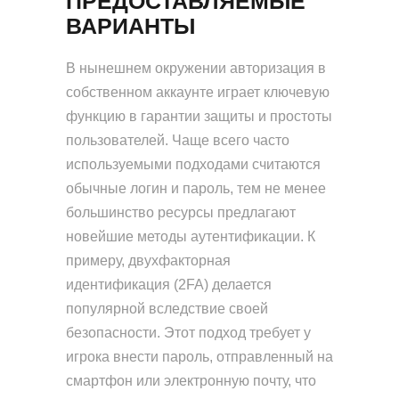
ПРЕДОСТАВЛЯЕМЫЕ
ВАРИАНТЫ
В нынешнем окружении авторизация в
собственном аккаунте играет ключевую
функцию в гарантии защиты и простоты
пользователей. Чаще всего часто
используемыми подходами считаются
обычные логин и пароль, тем не менее
большинство ресурсы предлагают
новейшие методы аутентификации. К
примеру, двухфакторная
идентификация (2FA) делается
популярной вследствие своей
безопасности. Этот подход требует у
игрока внести пароль, отправленный на
смартфон или электронную почту, что