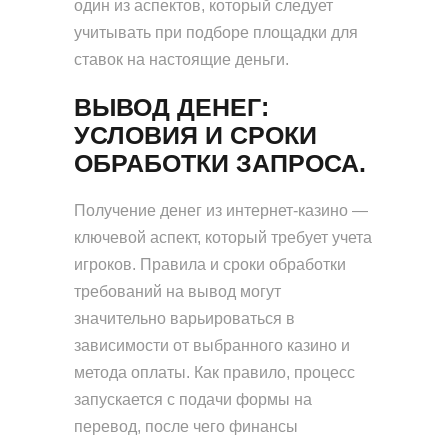
один из аспектов, который следует
учитывать при подборе площадки для
ставок на настоящие деньги.
ВЫВОД ДЕНЕГ:
УСЛОВИЯ И СРОКИ
ОБРАБОТКИ ЗАПРОСА.
Получение денег из интернет-казино —
ключевой аспект, который требует учета
игроков. Правила и сроки обработки
требований на вывод могут
значительно варьироваться в
зависимости от выбранного казино и
метода оплаты. Как правило, процесс
запускается с подачи формы на
перевод, после чего финансы