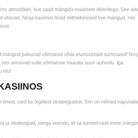
ino atmosfääri, kus saad mängida reaalsete diileritega. See ait
 otsivad. Ninja kasiinos leiad mitmekesised live-mängud, mis
vust.
pot-mängud pakuvad võimalust võita elumuutvaid summasid! Nin
 mis annavad sulle võimaluse haarata suuri auhindu. Iga
 elu!
KASIINOS
lt õnest, vaid ka õigetest strateegiatest. Siin on mõned näpunäit
id ja strateegiad, seega veendu, et sa tunned neid enne mäng