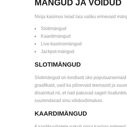
MÄNGUD JA VÕIDUD
Ninja kasiinos leiad laia valiku erinevaid män
Slotimängud
Kaardimängud
Live-kasiinomängud
Jackpot-mängud
SLOTIMÄNGUD
Slotimängud on kindlasti üks populaarsemaid 
graafikaid, vaid ka põnevaid teemasid ja suu
disainitud nii, et nad pakuvad sageli lisafunk
suurendavad sinu võiduvõimalusi.
KAARDIMÄNGUD
Kaardihuvilistele pakub ninja kasiino mitmeid