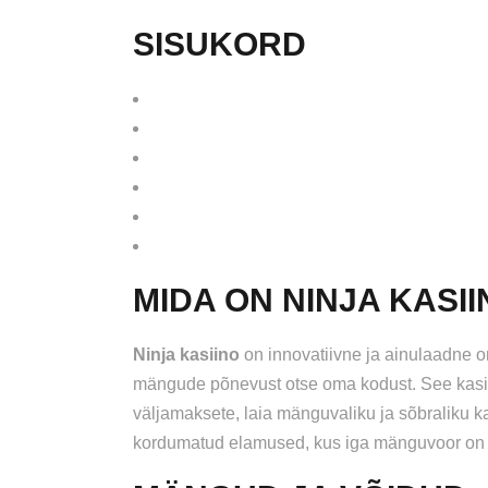
SISUKORD
Mida on ninja kasiino?
Mängud ja võidud
Strateegiad ninja kasiinos
Turvalisus ja usaldusväärsus
Kuidas alustada?
Korduma kippuvad küsimused
MIDA ON NINJA KASI
Ninja kasiino
on innovatiivne ja ainulaadne o
mängude põnevust otse oma kodust. See kasiino
väljamaksete, laia mänguvaliku ja sõbraliku k
kordumatud elamused, kus iga mänguvoor on n