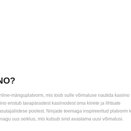
INO?
nline-mänguplatvorm, mis toob sulle võimaluse nautida kasiino
 eristub tavapärastest kasiinodest oma kiirete ja lihtsate
asutajaliidese poolest. Ninjade teemaga inspireeritud platvorm 
agu uus seiklus, mis kutsub sind avastama uusi võimalusi.