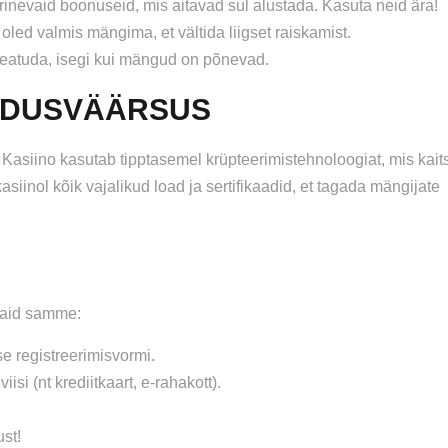
inevaid boonuseid, mis aitavad sul alustada. Kasuta neid ära!
oled valmis mängima, et vältida liigset raiskamist.
peatuda, isegi kui mängud on põnevad.
ALDUSVÄÄRSUS
Kasiino kasutab tipptasemel krüpteerimistehnoloogiat, mis kait
asiinol kõik vajalikud load ja sertifikaadid, et tagada mängijate
tsaid samme:
se registreerimisvormi.
i (nt krediitkaart, e-rahakott).
st!