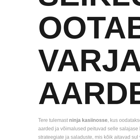
OOTAB
VARJ
AARDE
Tere tulemast
ninja kasiinosse
, kus oodatakse
aarded ja võimalused peituvad selle salajase
strateegiate ja saladuste, mis kõik aitavad su