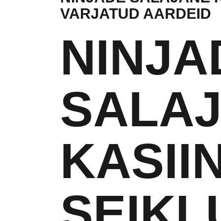
VARJATUD AARDEID
NINJA
SALA
KASII
SEIKL