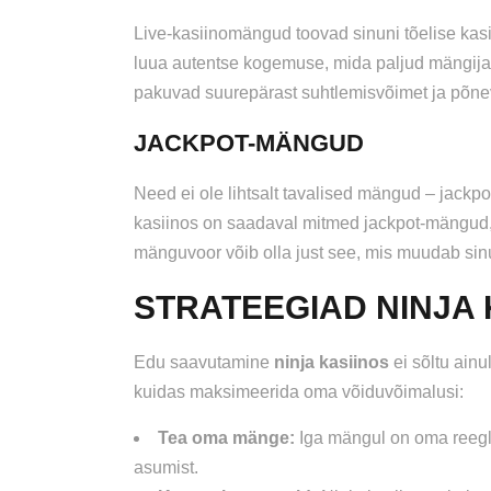
Live-kasiinomängud toovad sinuni tõelise kasi
luua autentse kogemuse, mida paljud mängijad
pakuvad suurepärast suhtlemisvõimet ja põne
JACKPOT-MÄNGUD
Need ei ole lihtsalt tavalised mängud – jack
kasiinos on saadaval mitmed jackpot-mängud,
mänguvoor võib olla just see, mis muudab sinu
STRATEEGIAD NINJA 
Edu saavutamine
ninja kasiinos
ei sõltu ainu
kuidas maksimeerida oma võiduvõimalusi:
Tea oma mänge:
Iga mängul on oma reegl
asumist.