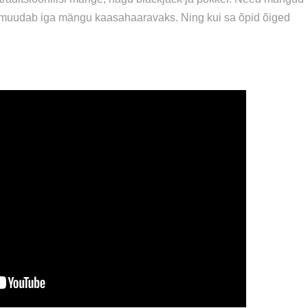
is muudab iga mängu kaasahaaravaks. Ning kui sa õpid õiged