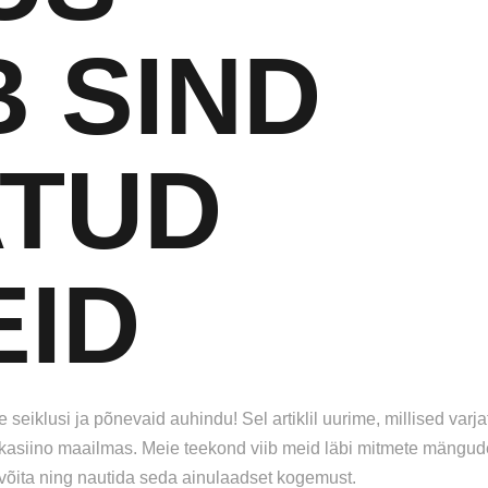
 SIND
ATUD
ID
 seiklusi ja põnevaid auhindu! Sel artiklil uurime, millised varj
 kasiino maailmas. Meie teekond viib meid läbi mitmete mängud
l võita ning nautida seda ainulaadset kogemust.