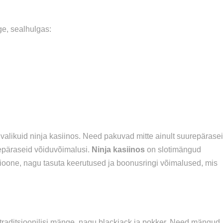
ge, sealhulgas:
valikuid ninja kasiinos. Need pakuvad mitte ainult suurepärase
repäraseid võiduvõimalusi.
Ninja kasiinos
on slotimängud
tsioone, nagu tasuta keerutused ja boonusringi võimalused, mis
 traditsioonilisi mänge, nagu blackjack ja pokker. Need mängud