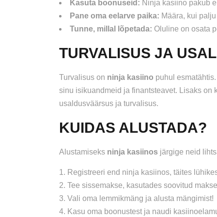
Kasuta boonuseid:
Ninja kasiino pakub er
Pane oma eelarve paika:
Määra, kui palju 
Tunne, millal lõpetada:
Oluline on osata 
TURVALISUS JA US
Turvalisus on
ninja kasiino
puhul esmatähtis. 
sinu isikuandmeid ja finantsteavet. Lisaks on k
usaldusväärsus ja turvalisus.
KUIDAS ALUSTADA?
Alustamiseks
ninja kasiinos
järgige neid lih
Registreeri end ninja kasiinos, täites lühike
Tee sissemakse, kasutades soovitud makseviis
Vali oma lemmikmäng ja alusta mängimist!
Kasu oma boonustest ja naudi kasiinoelamu