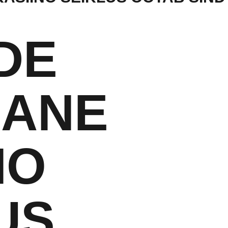
DE
JANE
NO
US