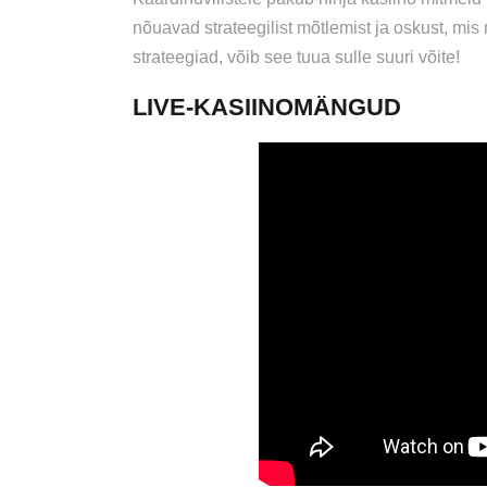
nõuavad strateegilist mõtlemist ja oskust, m
strateegiad, võib see tuua sulle suuri võite!
LIVE-KASIINOMÄNGUD