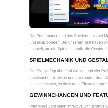
Die Performance und das Spielerlebnis bei Mo
und ausprobieren. Bei unserem Test haben wir
gespielt, um die Spielmechanik, die Gewinnch
SPIELMECHANIK UND GESTA
Der Slot verfügt über fünf Walzen und vier Re
detailreichen Grafiken und passenden Soundeff
intuitiv gestaltet, so dass auch Einsteiger p
GEWINNCHANCEN UND FEAT
Wild West Gold bietet attraktive Bonusrunden, 