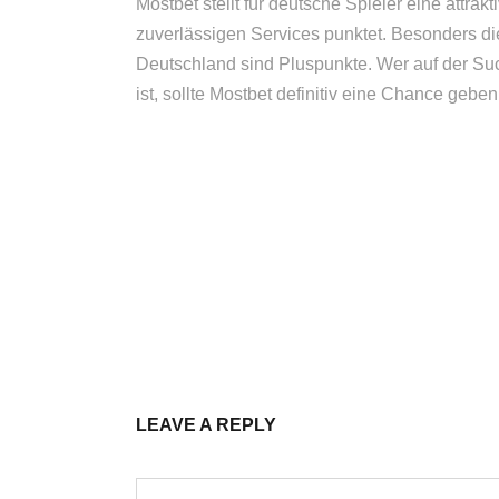
Mostbet stellt für deutsche Spieler eine attra
zuverlässigen Services punktet. Besonders d
Deutschland sind Pluspunkte. Wer auf der Suc
ist, sollte Mostbet definitiv eine Chance geben
LEAVE A REPLY