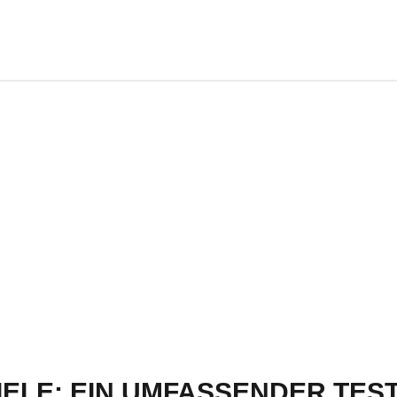
ELE: EIN UMFASSENDER TES