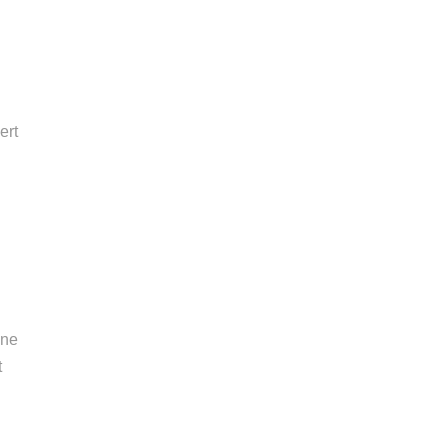
ert
ine
t