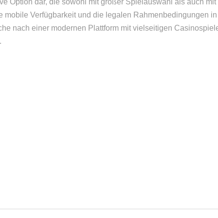
ktive Option dar, die sowohl mit großer Spielauswahl als auch mit
ie mobile Verfügbarkeit und die legalen Rahmenbedingungen in
he nach einer modernen Plattform mit vielseitigen Casinospiel
.