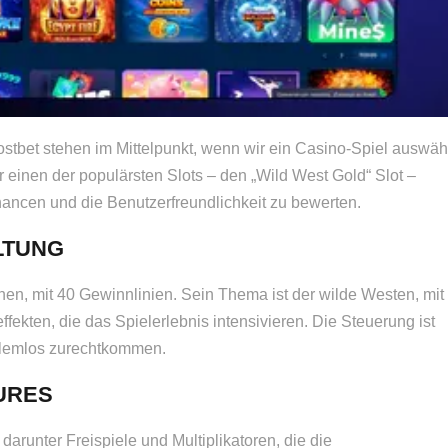
stbet stehen im Mittelpunkt, wenn wir ein Casino-Spiel auswäh
 einen der populärsten Slots – den „Wild West Gold“ Slot –
ancen und die Benutzerfreundlichkeit zu bewerten.
LTUNG
ihen, mit 40 Gewinnlinien. Sein Thema ist der wilde Westen, mit
ekten, die das Spielerlebnis intensivieren. Die Steuerung ist
roblemlos zurechtkommen.
MostbetOnline DE Table Games
URES
darunter Freispiele und Multiplikatoren, die die