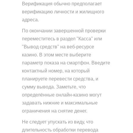
Верификация обычно предполагает
верификацию личности и жилищного
адреса.
По окончании завершенной проверки
переместитесь в раздел "Касса" или
"Вывод средств" на веб-ресурсе
казино. В этом месте выберите
параметр показа на смартфон. Введите
контактный номер, на который
планируете перевести средства, и
сумму вывода. Заметьте, что
определённые онлайн-казино могут
задавать нижние и максимальные
ограничения на снятие денег.
Не следует упускать из виду, что
длительность обработки перевода