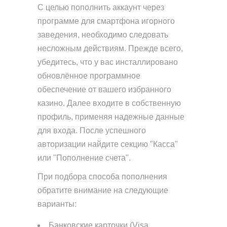
С целью пополнить аккаунт через
программе для смартфона игорного
заведения, необходимо следовать
несложным действиям. Прежде всего,
убедитесь, что у вас инсталлировано
обновлённое программное
обеспечение от вашего избранного
казино. Далее входите в собственную
профиль, применяя надежные данные
для входа. После успешного
авторизации найдите секцию "Касса"
или "Пополнение счета".
При подбора способа пополнения
обратите внимание на следующие
варианты:
Банковские карточки (Visa,