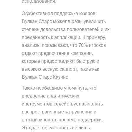
использования.
Эффективная поддержка юзеров
Вулкан Старс может в разы увеличить
степень довольства пользователей и их
преданность к аппликации. К примеру,
анализы показывают, что 70% игроков
отдают предпочтение компании,
которые предоставляют быструю и
высококлассную саппорт, такие как
Вулкан Старс Казино.
Также необходимо упомянуть, что
внедрение аналитических
инструментов содействует выявлять
распространенные затруднения и
оптимизировать процесс поддержки.
Это дает возможность не лишь