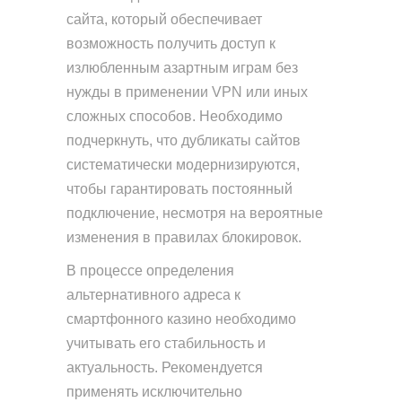
сайта, который обеспечивает
возможность получить доступ к
излюбленным азартным играм без
нужды в применении VPN или иных
сложных способов. Необходимо
подчеркнуть, что дубликаты сайтов
систематически модернизируются,
чтобы гарантировать постоянный
подключение, несмотря на вероятные
изменения в правилах блокировок.
В процессе определения
альтернативного адреса к
смартфонного казино необходимо
учитывать его стабильность и
актуальность. Рекомендуется
применять исключительно