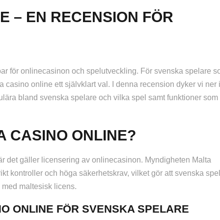
E – EN RECENSION FÖR
ar för onlinecasinon och spelutveckling. För svenska spelare 
 casino online ett självklart val. I denna recension dyker vi ner 
lära bland svenska spelare och vilka spel samt funktioner som
A CASINO ONLINE?
när det gäller licensering av onlinecasinon. Myndigheten Malta
ikt kontroller och höga säkerhetskrav, vilket gör att svenska spe
 med maltesisk licens.
NO ONLINE FÖR SVENSKA SPELARE