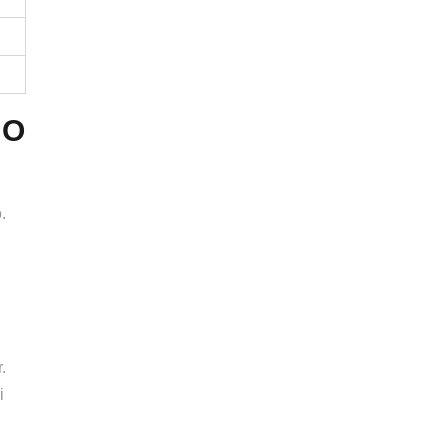
NO
.
.
i