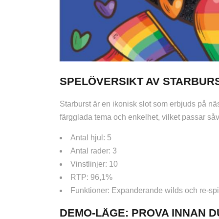
SPELÖVERSIKT AV STARBUR
Starburst är en ikonisk slot som erbjuds på nä
färgglada tema och enkelhet, vilket passar så
Antal hjul: 5
Antal rader: 3
Vinstlinjer: 10
RTP: 96,1%
Funktioner: Expanderande wilds och re-sp
DEMO-LÄGE: PROVA INNAN D