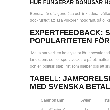
HUR FUNGERAR BONUSAR HO
Bonusar är ofta generösa och inkluderar välk
dock viktigt att läsa villkoren noggrant, då oli
EXPERTFEEDBACK: 
POPULARITETEN FÖR
“Malta har varit en katalysator för innovation
Lindström, senior spelutvecklare på ett maltesis
och en politisk stabilitet som hjälper oss att
TABELL: JÄMFÖRELSE
MED SVENSKA BETA
Casinonamn
Swish
Tru
MaltaCasinoX
Ja
J