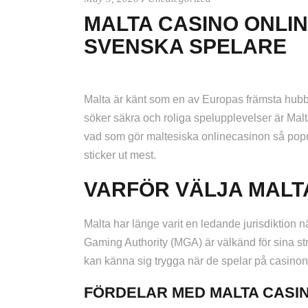
MALTA CASINO ONLIN
SVENSKA SPELARE
Malta är känt som en av Europas främsta hubb
söker säkra och roliga spelupplevelser är Malta
vad som gör maltesiska onlinecasinon så popu
sticker ut mest.
VARFÖR VÄLJA MALT
Malta har länge varit en ledande jurisdiktion 
Gaming Authority (MGA) är välkänd för sina str
kan känna sig trygga när de spelar på casinon
FÖRDELAR MED MALTA CASI