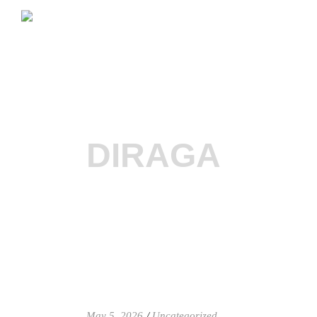
DIRAGA
May 5, 2026
Uncategorized