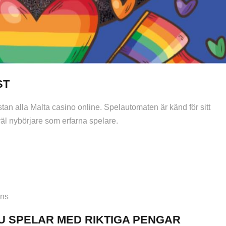
ST
stan alla Malta casino online. Spelautomaten är känd för sitt
väl nybörjare som erfarna spelare.
ins
U SPELAR MED RIKTIGA PENGAR