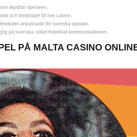
 som skyddar spelaren.
lots och bordsspel till live casino.
almetoder anpassade för svenska spelare.
nglig på svenska, vilket förenklar kommunikationen.
EL PÅ MALTA CASINO ONLINE