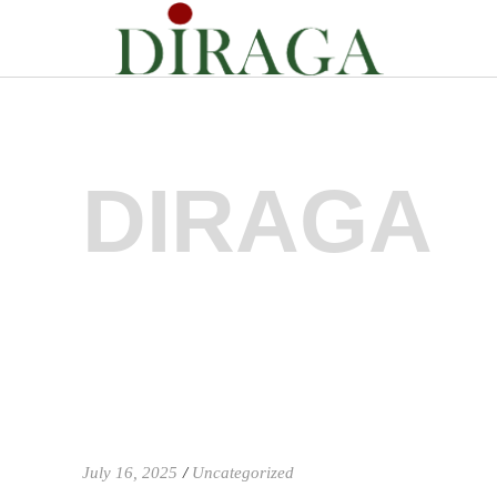
DIRAGA
July 16, 2025
Uncategorized