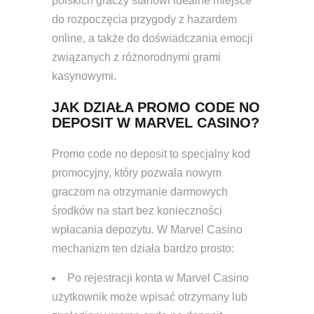
polskich graczy stanowi idealne miejsce
do rozpoczęcia przygody z hazardem
online, a także do doświadczania emocji
związanych z różnorodnymi grami
kasynowymi.
JAK DZIAŁA PROMO CODE NO
DEPOSIT W MARVEL CASINO?
Promo code no deposit to specjalny kod
promocyjny, który pozwala nowym
graczom na otrzymanie darmowych
środków na start bez konieczności
wpłacania depozytu. W Marvel Casino
mechanizm ten działa bardzo prosto:
Po rejestracji konta w Marvel Casino
użytkownik może wpisać otrzymany lub