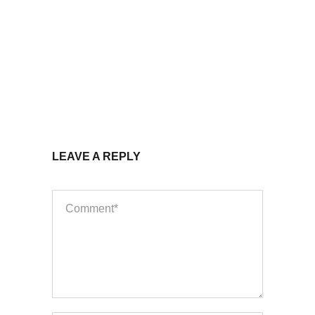
LEAVE A REPLY