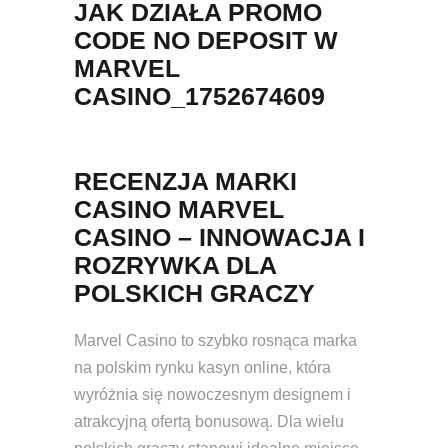
JAK DZIAŁA PROMO
CODE NO DEPOSIT W
MARVEL
CASINO_1752674609
RECENZJA MARKI
CASINO MARVEL
CASINO – INNOWACJA I
ROZRYWKA DLA
POLSKICH GRACZY
Marvel Casino to szybko rosnąca marka
na polskim rynku kasyn online, która
wyróżnia się nowoczesnym designem i
atrakcyjną ofertą bonusową. Dla wielu