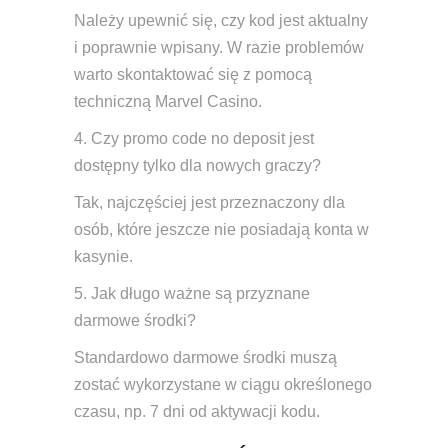
Należy upewnić się, czy kod jest aktualny
i poprawnie wpisany. W razie problemów
warto skontaktować się z pomocą
techniczną Marvel Casino.
Czy promo code no deposit jest
dostępny tylko dla nowych graczy?
Tak, najczęściej jest przeznaczony dla
osób, które jeszcze nie posiadają konta w
kasynie.
Jak długo ważne są przyznane
darmowe środki?
Standardowo darmowe środki muszą
zostać wykorzystane w ciągu określonego
czasu, np. 7 dni od aktywacji kodu.