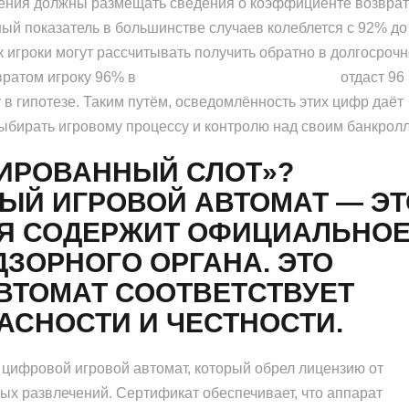
ения должны размещать сведения о коэффициенте возвра
ный показатель в большинстве случаев колеблется с 92% до
к игроки могут рассчитывать получить обратно в долгосроч
звратом игроку 96% в
азино777 официальный сайт
отдаст 96
 в гипотезе. Таким путём, осведомлённость этих цифр даёт
бирать игровому процессу и контролю над своим банкрол
ЗИРОВАННЫЙ СЛОТ»?
Й ИГРОВОЙ АВТОМАТ — ЭТ
АЯ СОДЕРЖИТ ОФИЦИАЛЬНО
ДЗОРНОГО ОРГАНА. ЭТО
АВТОМАТ СООТВЕТСТВУЕТ
АСНОСТИ И ЧЕСТНОСТИ.
цифровой игровой автомат, который обрел лицензию от
ных развлечений. Сертификат обеспечивает, что аппарат