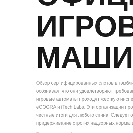
ИГРО
МАШИ
Обзор сертифицированных слотов в гэмбли
осознавая, что они удовлетворяют требов
игровые автоматы проходят жесткую инсп
eCOGRA и iTech Labs. Эти организации пр
честные итоги для любого спина. Следует 
придерживание строгих надзорных нормати