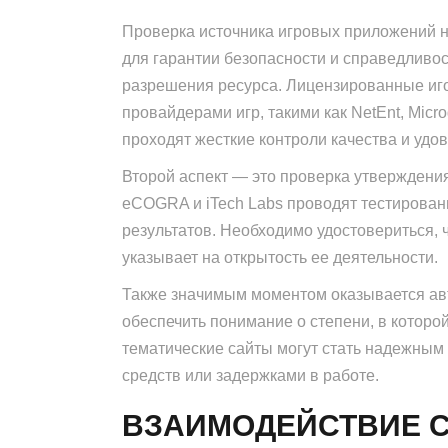
Проверка источника игровых приложений н
для гарантии безопасности и справедливо
разрешения ресурса. Лицензированные иго
провайдерами игр, такими как NetEnt, Micr
проходят жесткие контроли качества и уд
Второй аспект — это проверка утверждени
eCOGRA и iTech Labs проводят тестирован
результатов. Необходимо удостовериться, ч
указывает на открытость ее деятельности.
Также значимым моментом оказывается авт
обеспечить понимание о степени, в которо
тематические сайты могут стать надежным
средств или задержками в работе.
ВЗАИМОДЕЙСТВИЕ С