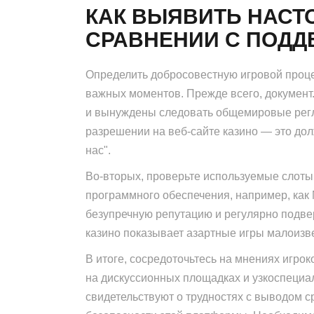
КАК ВЫЯВИТЬ НАСТ
СРАВНЕНИИ С ПОДД
Определить добросовестную игровой проце
важных моментов. Прежде всего, документ
и вынуждены следовать общемировые регл
разрешении на веб-сайте казино — это дол
нас".
Во-вторых, проверьте используемые слоты
программного обеспечения, например, как 
безупречную репутацию и регулярно подве
казино показывает азартные игры малоизве
В итоге, сосредоточьтесь на мнениях игро
на дискуссионных площадках и узкоспециа
свидетельствуют о трудностях с выводом с