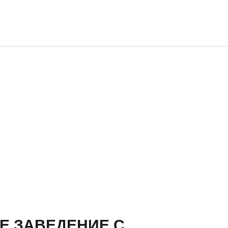
Е ЗАВЕДЕНИЕ С