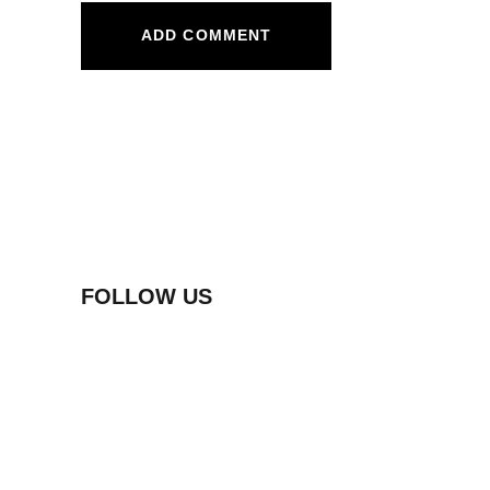
FOLLOW US