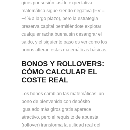
giros por sesión; así tu expectativa
matemática sigue siendo negativa (EV =
−4% a largo plazo), pero la estrategia
preserva capital permitiéndote explotar
cualquier racha buena sin desangrar el
saldo, y el siguiente paso es ver cómo los
bonos alteran estas matemáticas básicas.
BONOS Y ROLLOVERS:
CÓMO CALCULAR EL
COSTE REAL
Los bonos cambian las matemáticas: un
bono de bienvenida con depósito
igualado más giros gratis aparece
atractivo, pero el requisito de apuesta
(rollover) transforma la utilidad real del