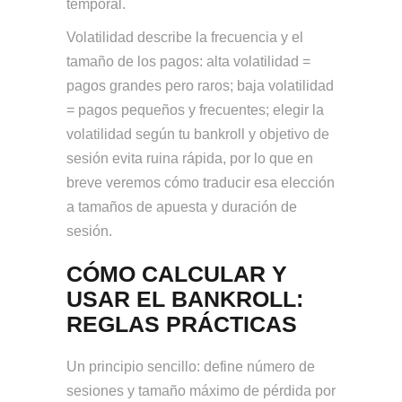
temporal.
Volatilidad describe la frecuencia y el
tamaño de los pagos: alta volatilidad =
pagos grandes pero raros; baja volatilidad
= pagos pequeños y frecuentes; elegir la
volatilidad según tu bankroll y objetivo de
sesión evita ruina rápida, por lo que en
breve veremos cómo traducir esa elección
a tamaños de apuesta y duración de
sesión.
CÓMO CALCULAR Y
USAR EL BANKROLL:
REGLAS PRÁCTICAS
Un principio sencillo: define número de
sesiones y tamaño máximo de pérdida por