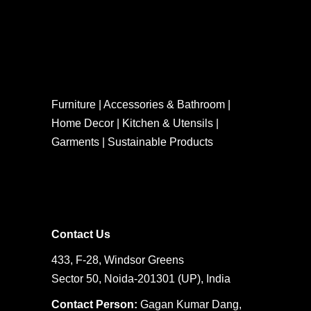
Furniture | Accessories & Bathroom |
Home Decor | Kitchen & Utensils |
Garments | Sustainable Products
Contact Us
433, F-28, Windsor Greens
Sector 50, Noida-201301 (UP), India
Contact Person:
Gagan Kumar Dang,