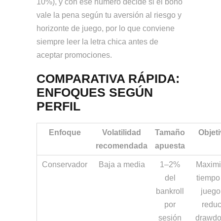
10%), y con ese número decide si el bono
vale la pena según tu aversión al riesgo y
horizonte de juego, por lo que conviene
siempre leer la letra chica antes de
aceptar promociones.
COMPARATIVA RÁPIDA:
ENFOQUES SEGÚN
PERFIL
Enfoque
Volatilidad
Tamaño
Objet
recomendada
apuesta
Conservador
Baja a media
1–2%
Maximi
del
tiempo
bankroll
juego
por
reduc
sesión
drawd