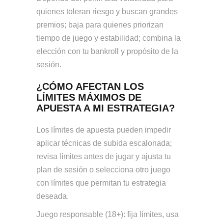
quienes toleran riesgo y buscan grandes
premios; baja para quienes priorizan
tiempo de juego y estabilidad; combina la
elección con tu bankroll y propósito de la
sesión.
¿CÓMO AFECTAN LOS
LÍMITES MÁXIMOS DE
APUESTA A MI ESTRATEGIA?
Los límites de apuesta pueden impedir
aplicar técnicas de subida escalonada;
revisa límites antes de jugar y ajusta tu
plan de sesión o selecciona otro juego
con límites que permitan tu estrategia
deseada.
Juego responsable (18+): fija límites, usa