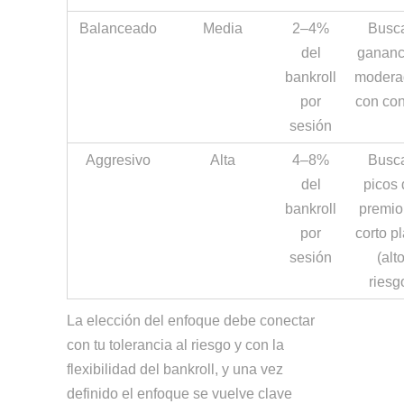
Balanceado
Media
2–4%
Busc
del
gananc
bankroll
modera
por
con con
sesión
Aggresivo
Alta
4–8%
Busc
del
picos 
bankroll
premio
por
corto p
sesión
(alt
riesg
La elección del enfoque debe conectar
con tu tolerancia al riesgo y con la
flexibilidad del bankroll, y una vez
definido el enfoque se vuelve clave