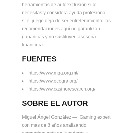
herramientas de autoexclusión si lo
necesitas y considera ayuda profesional
si el juego deja de ser entretenimiento; las
recomendaciones aquí no garantizan
ganancias y no sustituyen asesoría
financiera.
FUENTES
https://www.mga.org.mt/
https://www.ecogra.org/
https://www.casinoresearch.org/
SOBRE EL AUTOR
Miguel Ángel González — iGaming expert
con más de 8 años analizando