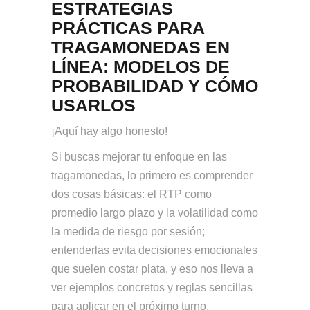
ESTRATEGIAS
PRÁCTICAS PARA
TRAGAMONEDAS EN
LÍNEA: MODELOS DE
PROBABILIDAD Y CÓMO
USARLOS
¡Aquí hay algo honesto!
Si buscas mejorar tu enfoque en las
tragamonedas, lo primero es comprender
dos cosas básicas: el RTP como
promedio largo plazo y la volatilidad como
la medida de riesgo por sesión;
entenderlas evita decisiones emocionales
que suelen costar plata, y eso nos lleva a
ver ejemplos concretos y reglas sencillas
para aplicar en el próximo turno.