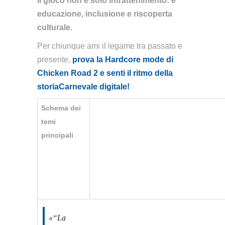
Il gioco non è solo intrattenimento: è
educazione, inclusione e riscoperta
culturale.
Per chiunque ami il legame tra passato e
presente,
prova la Hardcore mode di
Chicken Road 2 e senti il ritmo della
storiaCarnevale digitale!
Schema dei
Introduzione:
Dalla
La uova
temi
simbolo tra
meccanica
di gallina
principali
storia e
del
e la
innovazione
classico al
precisione
rendering
digitale
“La