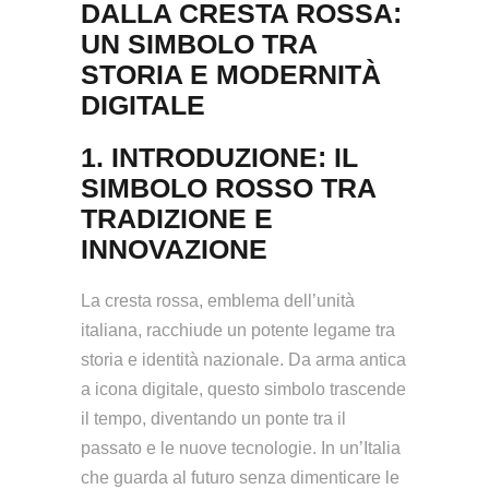
DALLA CRESTA ROSSA:
UN SIMBOLO TRA
STORIA E MODERNITÀ
DIGITALE
1. INTRODUZIONE: IL
SIMBOLO ROSSO TRA
TRADIZIONE E
INNOVAZIONE
La cresta rossa, emblema dell’unità
italiana, racchiude un potente legame tra
storia e identità nazionale. Da arma antica
a icona digitale, questo simbolo trascende
il tempo, diventando un ponte tra il
passato e le nuove tecnologie. In un’Italia
che guarda al futuro senza dimenticare le