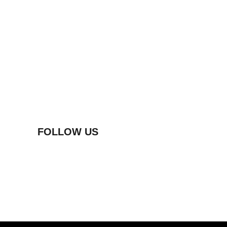
FOLLOW US