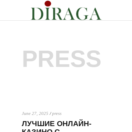
PRESS
June 27, 2025
press
ЛУЧШИЕ ОНЛАЙН-
КАЗИНО С