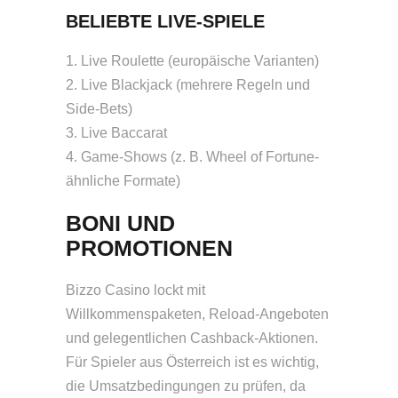
BELIEBTE LIVE-SPIELE
Live Roulette (europäische Varianten)
Live Blackjack (mehrere Regeln und
Side-Bets)
Live Baccarat
Game-Shows (z. B. Wheel of Fortune-
ähnliche Formate)
BONI UND
PROMOTIONEN
Bizzo Casino lockt mit
Willkommenspaketen, Reload-Angeboten
und gelegentlichen Cashback-Aktionen.
Für Spieler aus Österreich ist es wichtig,
die Umsatzbedingungen zu prüfen, da