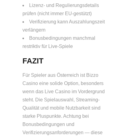
Lizenz- und Regulierungsdetails
prüfen (nicht immer EU-gestützt)
Verifizierung kann Auszahlungszeit
verlängern
Bonusbedingungen manchmal
restriktiv für Live-Spiele
FAZIT
Für Spieler aus Österreich ist Bizzo
Casino eine solide Option, besonders
wenn das Live Casino im Vordergrund
steht. Die Spielauswahl, Streaming-
Qualität und mobile Nutzbarkeit sind
starke Pluspunkte. Achtung bei
Bonusbedingungen und
Verifizierungsanforderungen — diese