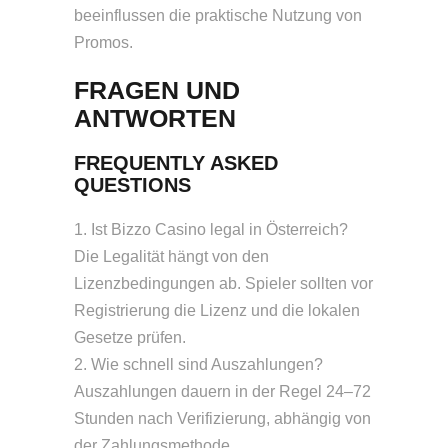
beeinflussen die praktische Nutzung von
Promos.
FRAGEN UND
ANTWORTEN
FREQUENTLY ASKED
QUESTIONS
Ist Bizzo Casino legal in Österreich?
Die Legalität hängt von den
Lizenzbedingungen ab. Spieler sollten vor
Registrierung die Lizenz und die lokalen
Gesetze prüfen.
Wie schnell sind Auszahlungen?
Auszahlungen dauern in der Regel 24–72
Stunden nach Verifizierung, abhängig von
der Zahlungsmethode.