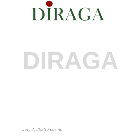
DIRAGA
July 2, 2026
casino