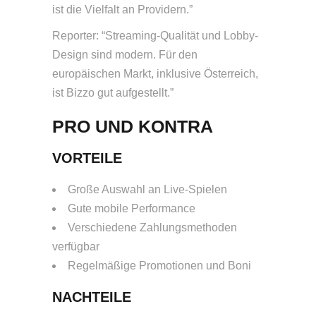
ist die Vielfalt an Providern.”
Reporter: “Streaming-Qualität und Lobby-
Design sind modern. Für den
europäischen Markt, inklusive Österreich,
ist Bizzo gut aufgestellt.”
PRO UND KONTRA
VORTEILE
Große Auswahl an Live-Spielen
Gute mobile Performance
Verschiedene Zahlungsmethoden
verfügbar
Regelmäßige Promotionen und Boni
NACHTEILE