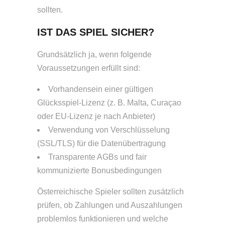
sollten.
IST DAS SPIEL SICHER?
Grundsätzlich ja, wenn folgende
Voraussetzungen erfüllt sind:
Vorhandensein einer gültigen
Glücksspiel-Lizenz (z. B. Malta, Curaçao
oder EU-Lizenz je nach Anbieter)
Verwendung von Verschlüsselung
(SSL/TLS) für die Datenübertragung
Transparente AGBs und fair
kommunizierte Bonusbedingungen
Österreichische Spieler sollten zusätzlich
prüfen, ob Zahlungen und Auszahlungen
problemlos funktionieren und welche