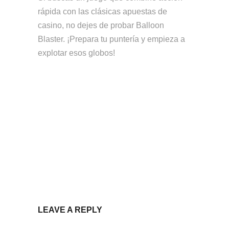
rápida con las clásicas apuestas de
casino, no dejes de probar Balloon
Blaster. ¡Prepara tu puntería y empieza a
explotar esos globos!
LEAVE A REPLY