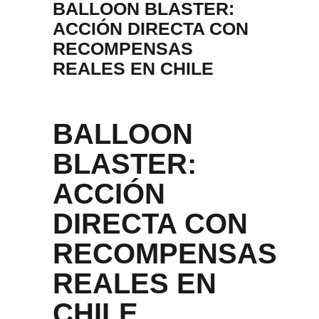
BALLOON BLASTER:
ACCIÓN DIRECTA CON
RECOMPENSAS
REALES EN CHILE
BALLOON
BLASTER:
ACCIÓN
DIRECTA CON
RECOMPENSAS
REALES EN
CHILE