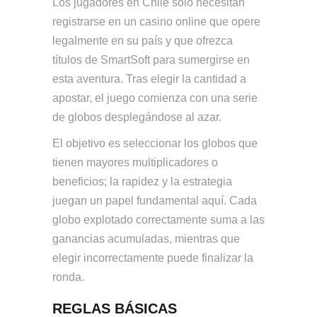
Los jugadores en Chile solo necesitan
registrarse en un casino online que opere
legalmente en su país y que ofrezca
títulos de SmartSoft para sumergirse en
esta aventura. Tras elegir la cantidad a
apostar, el juego comienza con una serie
de globos desplegándose al azar.
El objetivo es seleccionar los globos que
tienen mayores multiplicadores o
beneficios; la rapidez y la estrategia
juegan un papel fundamental aquí. Cada
globo explotado correctamente suma a las
ganancias acumuladas, mientras que
elegir incorrectamente puede finalizar la
ronda.
REGLAS BÁSICAS