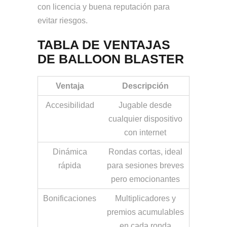
con licencia y buena reputación para
evitar riesgos.
TABLA DE VENTAJAS
DE BALLOON BLASTER
Ventaja
Descripción
Accesibilidad
Jugable desde
cualquier dispositivo
con internet
Dinámica
Rondas cortas, ideal
rápida
para sesiones breves
pero emocionantes
Bonificaciones
Multiplicadores y
premios acumulables
en cada ronda