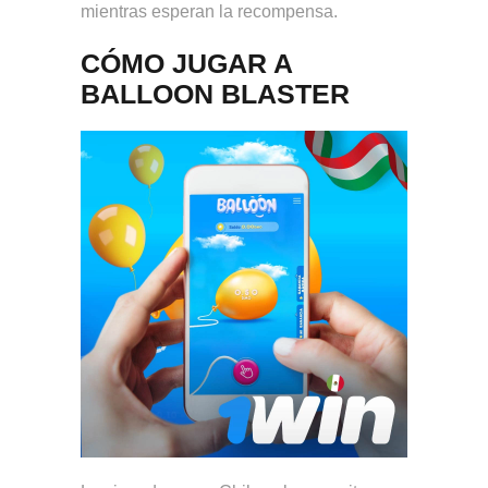
mientras esperan la recompensa.
CÓMO JUGAR A
BALLOON BLASTER