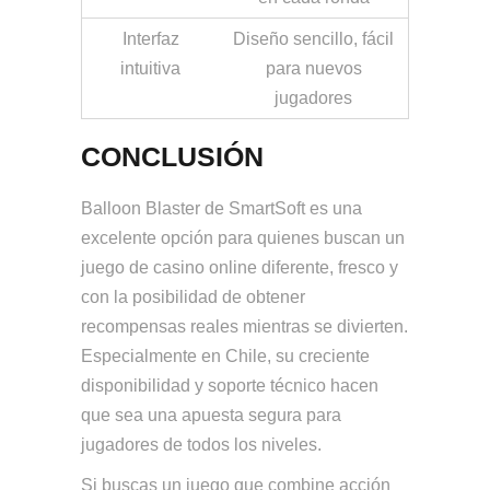
Interfaz
Diseño sencillo, fácil
intuitiva
para nuevos
jugadores
CONCLUSIÓN
Balloon Blaster de SmartSoft es una
excelente opción para quienes buscan un
juego de casino online diferente, fresco y
con la posibilidad de obtener
recompensas reales mientras se divierten.
Especialmente en Chile, su creciente
disponibilidad y soporte técnico hacen
que sea una apuesta segura para
jugadores de todos los niveles.
Si buscas un juego que combine acción