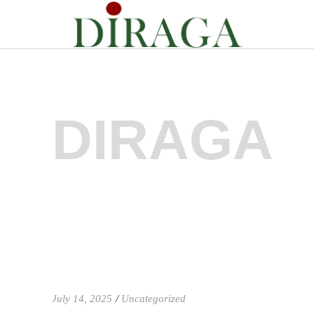
DIRAGA
July 14, 2025
Uncategorized