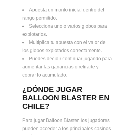
Apuesta un monto inicial dentro del
rango permitido.
Selecciona uno o varios globos para
explotarlos.
Multiplica tu apuesta con el valor de
los globos explotados correctamente.
Puedes decidir continuar jugando para
aumentar las ganancias o retirarte y
cobrar lo acumulado.
¿DÓNDE JUGAR
BALLOON BLASTER EN
CHILE?
Para jugar Balloon Blaster, los jugadores
pueden acceder a los principales casinos