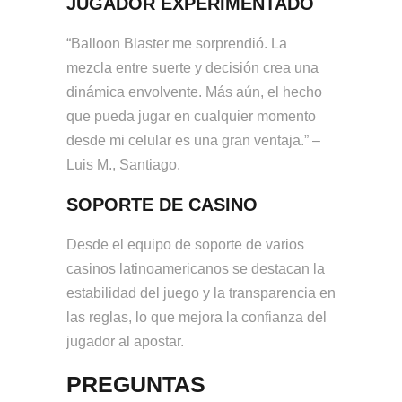
JUGADOR EXPERIMENTADO
“Balloon Blaster me sorprendió. La
mezcla entre suerte y decisión crea una
dinámica envolvente. Más aún, el hecho
que pueda jugar en cualquier momento
desde mi celular es una gran ventaja.” –
Luis M., Santiago.
SOPORTE DE CASINO
Desde el equipo de soporte de varios
casinos latinoamericanos se destacan la
estabilidad del juego y la transparencia en
las reglas, lo que mejora la confianza del
jugador al apostar.
PREGUNTAS