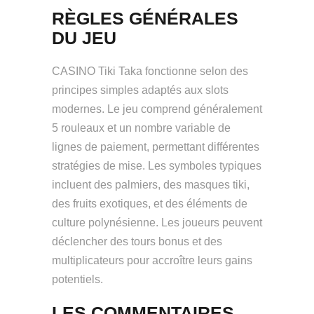
RÈGLES GÉNÉRALES
DU JEU
CASINO Tiki Taka fonctionne selon des
principes simples adaptés aux slots
modernes. Le jeu comprend généralement
5 rouleaux et un nombre variable de
lignes de paiement, permettant différentes
stratégies de mise. Les symboles typiques
incluent des palmiers, des masques tiki,
des fruits exotiques, et des éléments de
culture polynésienne. Les joueurs peuvent
déclencher des tours bonus et des
multiplicateurs pour accroître leurs gains
potentiels.
LES COMMENTAIRES