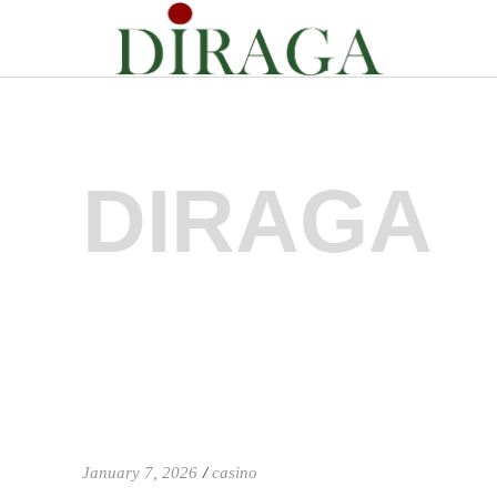
DIRAGA
January 7, 2026
casino