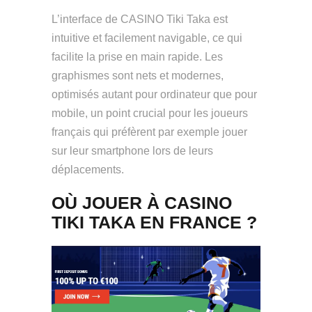
L’interface de CASINO Tiki Taka est
intuitive et facilement navigable, ce qui
facilite la prise en main rapide. Les
graphismes sont nets et modernes,
optimisés autant pour ordinateur que pour
mobile, un point crucial pour les joueurs
français qui préfèrent par exemple jouer
sur leur smartphone lors de leurs
déplacements.
OÙ JOUER À CASINO
TIKI TAKA EN FRANCE ?