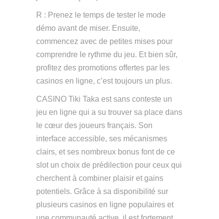
R : Prenez le temps de tester le mode
démo avant de miser. Ensuite,
commencez avec de petites mises pour
comprendre le rythme du jeu. Et bien sûr,
profitez des promotions offertes par les
casinos en ligne, c’est toujours un plus.
CASINO Tiki Taka est sans conteste un
jeu en ligne qui a su trouver sa place dans
le cœur des joueurs français. Son
interface accessible, ses mécanismes
clairs, et ses nombreux bonus font de ce
slot un choix de prédilection pour ceux qui
cherchent à combiner plaisir et gains
potentiels. Grâce à sa disponibilité sur
plusieurs casinos en ligne populaires et
une communauté active, il est fortement