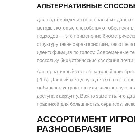
АЛЬТЕРНАТИВНЫЕ СПОСОБ
Для подтверждения персональных данных 
методы, которые способствуют обеспечить
подходов — это применение биометрическ
структуру такие характеристики, как отпеч
идентификация по голосу. Современные те
поскольку биометрические сведения почти 
Альтернативный способ, который приобре
(2FA). Данный метод нуждается в со сторон
мобильное устройство или электронную по
доступа к аккаунту. Важно заметить, что 
практикой для большинства сервисов, вклю
АССОРТИМЕНТ ИГРО
РАЗНООБРАЗИЕ