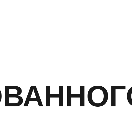
ОВАННОГ