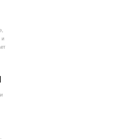
е,
 и
ает
I
 и