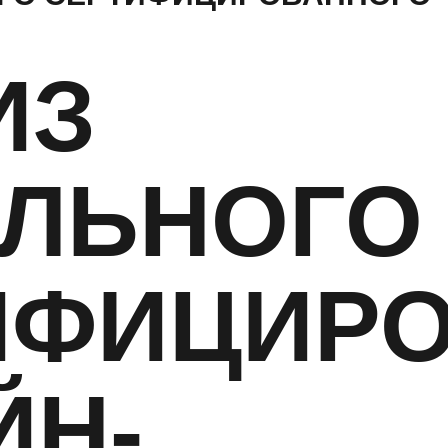
ИЗ
АЛЬНОГО
ИФИЦИР
ЙН-