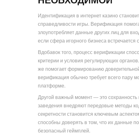
НЕОБХОДИМОЙ
Идентификация в интернет казино становит
справедливости игры. Верификация помогает
злоупотребляет данные других лиц для вхо
если сфера игорного бизнеса встречается 
Вдобавок того, процесс верификации спо
критерии и условия регулирующих органов.
же помогает формированию доверительной 
верификация обычно требует всего пару м
платформе.
Другой важный момент — это сохранность
заведения внедряют передовые методы ко
секретности становится ключевым аспектом
способны доверять в том, что их данные п
безопасный геймплей.