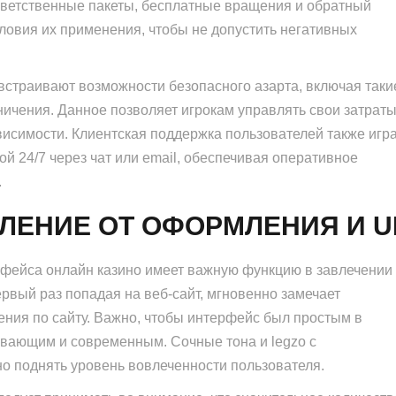
иветственные пакеты, бесплатные вращения и обратный
ловия их применения, чтобы не допустить негативных
встраивают возможности безопасного азарта, включая таки
ичения. Данное позволяет игрокам управлять свои затраты
висимости. Клиентская поддержка пользователей также игр
й 24/7 через чат или email, обеспечивая оперативное
.
ЛЕНИЕ ОТ ОФОРМЛЕНИЯ И U
фейса онлайн казино имеет важную функцию в завлечении
ервый раз попадая на веб-сайт, мгновенно замечает
ния по сайту. Важно, чтобы интерфейс был простым в
вающим и современным. Сочные тона и legzo с
но поднять уровень вовлеченности пользователя.