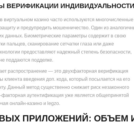
Ы ВЕРИФИКАЦИИ ИНДИВИДУАЛЬНОСТ
в виртуальном казино часто используются многочисленные
 защиту и предупредить мошенничество. Один из аналогичн
их данных. Биометрические параметры содержит в свою
атки пальцев, сканирование сетчатки глаза или даже
хнологии предоставляют надежный степень безопасности,
не поддаются подделке.
тает распространение — это двухфакторная верификация
ы клиента введения доп. кода, который посылается на его
чту. Данный метод существенно снижает риск незаконного
два-факторная аутентификация уже является общепринятой
чая онлайн-казино и legzo.
ВЫХ ПРИЛОЖЕНИЙ: ОБЪЕМ 