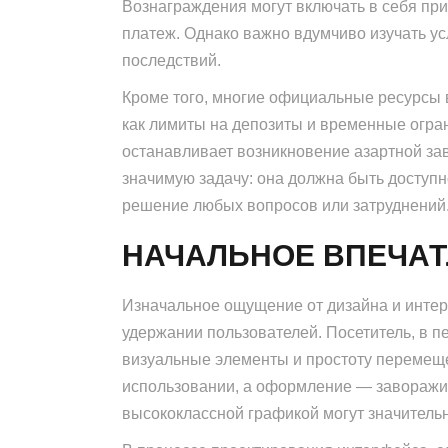
Вознаграждения могут включать в себя пр
платеж. Однако важно вдумчиво изучать ус
последствий.
Кроме того, многие официальные ресурсы 
как лимиты на депозиты и временные огран
останавливает возникновение азартной за
значимую задачу: она должна быть доступно
решение любых вопросов или затруднений
НАЧАЛЬНОЕ ВПЕЧАТ
Изначальное ощущение от дизайна и интер
удержании пользователей. Посетитель, в п
визуальные элементы и простоту перемеще
использовании, а оформление — заворажи
высококлассной графикой могут значитель