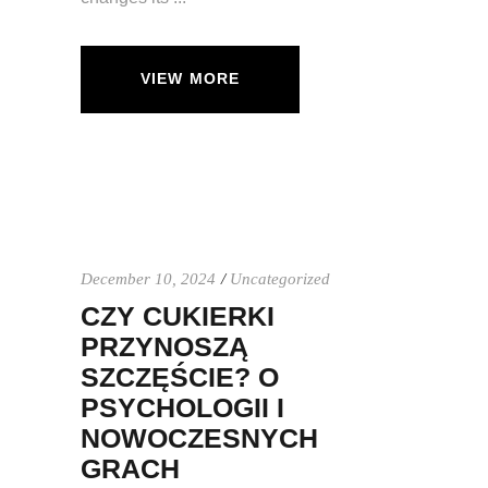
VIEW MORE
December 10, 2024
Uncategorized
CZY CUKIERKI
PRZYNOSZĄ
SZCZĘŚCIE? O
PSYCHOLOGII I
NOWOCZESNYCH
GRACH