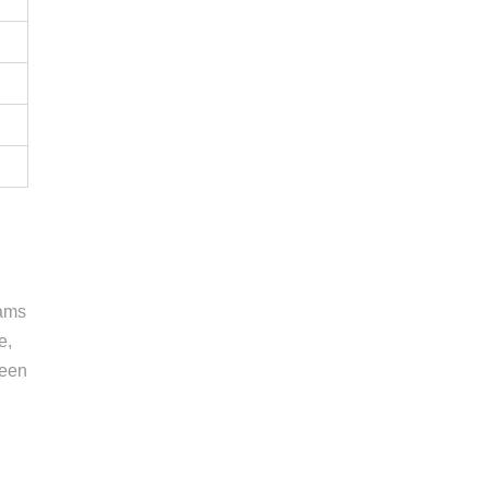
eams
e,
 een