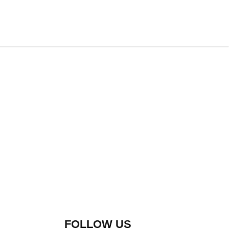
FOLLOW US