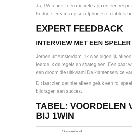
Ja, 1Win heeft een mobiele app en een respon
Fortune Dreams op smartphones en tablets b
EXPERT FEEDBACK
INTERVIEW MET EEN SPELER
Jeroen uit Amsterdam: “Ik was eigenlijk allee
leerde ik de regels en strategieën. Een paar w
een droom die uitkwam! De klantenservice va
Dit laat zien dat niet alleen geluk een rol s
bijdragen aan succes.
TABEL: VOORDELEN 
BIJ 1WIN