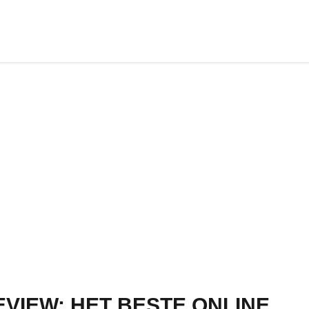
EVIEW: HET BESTE ONLINE