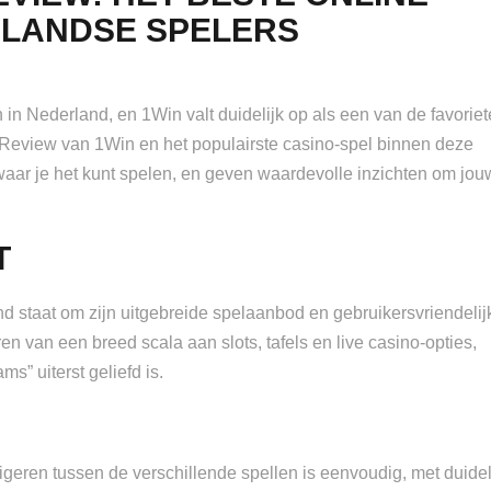
RLANDSE SPELERS
gen in Nederland, en 1Win valt duidelijk op als een van de favorie
n Review van 1Win en het populairste casino-spel binnen deze
r je het kunt spelen, en geven waardevolle inzichten om jou
T
d staat om zijn uitgebreide spelaanbod en gebruikersvriendelij
en van een breed scala aan slots, tafels en live casino-opties,
s” uiterst geliefd is.
avigeren tussen de verschillende spellen is eenvoudig, met duidel