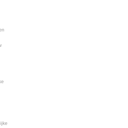
ten
w
ke
ijke