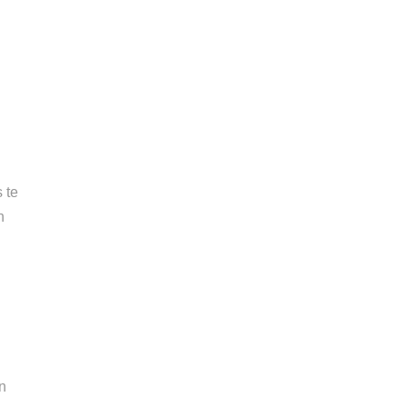
 te
n
n