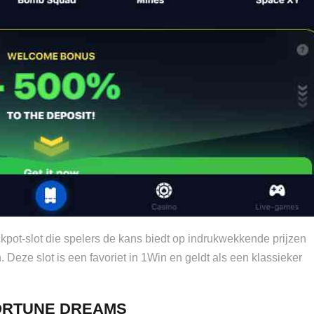
pot-slot die spelers de kans biedt op indrukwekkende prijzen
. Deze slot is een favoriet in 1Win en geldt als een klassieker
ORTUNE DREAMS