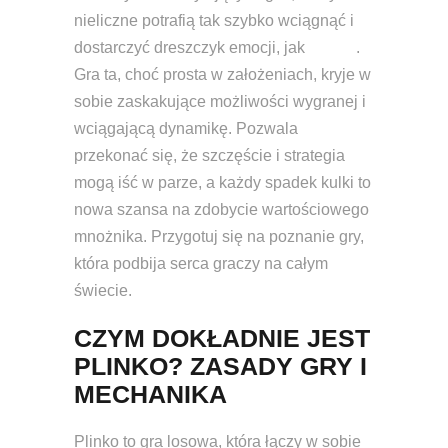
nieliczne potrafią tak szybko wciągnąć i
dostarczyć dreszczyk emocji, jak
plinko
.
Gra ta, choć prosta w założeniach, kryje w
sobie zaskakujące możliwości wygranej i
wciągającą dynamikę. Pozwala
przekonać się, że szczęście i strategia
mogą iść w parze, a każdy spadek kulki to
nowa szansa na zdobycie wartościowego
mnożnika. Przygotuj się na poznanie gry,
która podbija serca graczy na całym
świecie.
CZYM DOKŁADNIE JEST
PLINKO? ZASADY GRY I
MECHANIKA
Plinko to gra losowa, która łączy w sobie