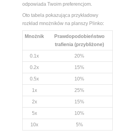
odpowiada Twoim preferencjom.
Oto tabela pokazująca przykładowy
rozkład mnożników na planszy Plinko:
Mnożnik
Prawdopodobieństwo
trafienia (przybliżone)
0.1x
20%
0.2x
15%
0.5x
10%
1x
25%
2x
15%
5x
10%
10x
5%