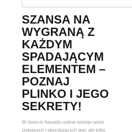
SZANSA NA
WYGRANĄ Z
KAŻDYM
SPADAJĄCYM
ELEMENTEM –
POZNAJ
PLINKO I JEGO
SEKRETY!
W świecie hazardu online istnieje wiele
ciekawych i ekscytujących gier, ale tylko