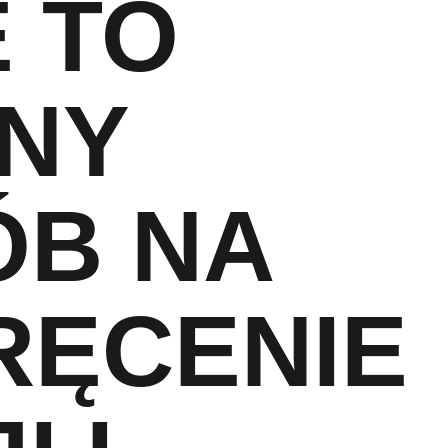
E TO
NY
ÓB NA
RĘCENIE