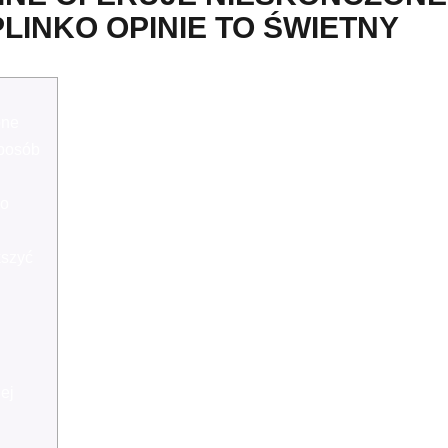
PLINKO OPINIE TO ŚWIETNY
one
sposób
po
kszyć
ej