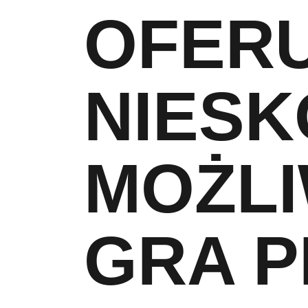
OFER
NIES
MOŻLI
GRA P