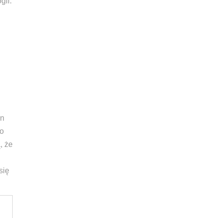
gii.
in
do
, że
się