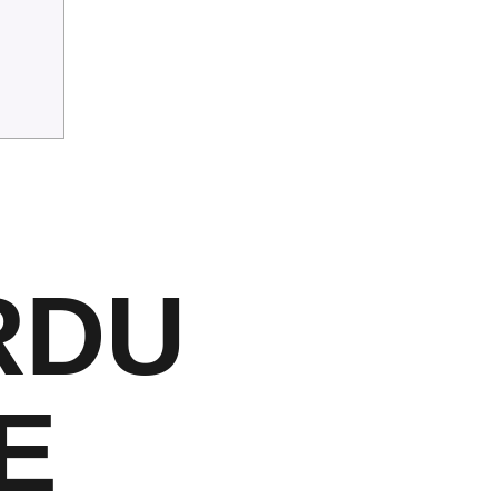
RDU
E