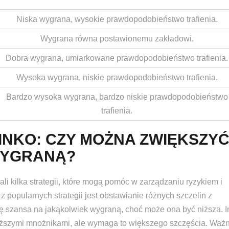
Niska wygrana, wysokie prawdopodobieństwo trafienia.
Wygrana równa postawionemu zakładowi.
Dobra wygrana, umiarkowane prawdopodobieństwo trafienia.
Wysoka wygrana, niskie prawdopodobieństwo trafienia.
Bardzo wysoka wygrana, bardzo niskie prawdopodobieństwo
trafienia.
INKO: CZY MOŻNA ZWIĘKSZY
WYGRANĄ?
li kilka strategii, które mogą pomóc w zarządzaniu ryzykiem i
 popularnych strategii jest obstawianie różnych szczelin z
ę szansa na jakąkolwiek wygraną, choć może ona być niższa. 
wyższymi mnożnikami, ale wymaga to większego szczęścia. Waż