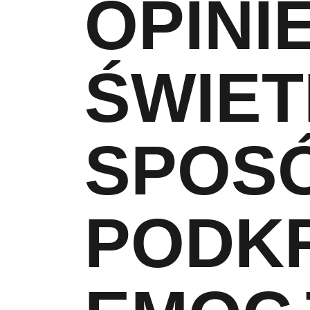
OPINI
ŚWIET
SPOS
PODK