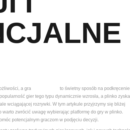
I I
NCJALNE
żliwości, a gra
plinko opinie
to świetny sposób na podkręcenie
h popularność gier tego typu dynamicznie wzrosła, a plinko zyska
le wciągającej rozrywki. W tym artykule przyjrzymy się bliżej
o warto zwrócić uwagę wybierając platformę do gry w plinko.
pomóc potencjalnym graczom w podjęciu decyzji.