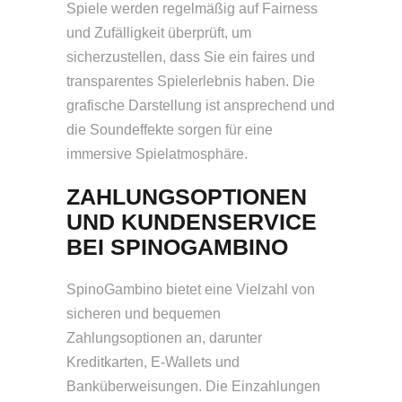
Spiele werden regelmäßig auf Fairness
und Zufälligkeit überprüft, um
sicherzustellen, dass Sie ein faires und
transparentes Spielerlebnis haben. Die
grafische Darstellung ist ansprechend und
die Soundeffekte sorgen für eine
immersive Spielatmosphäre.
ZAHLUNGSOPTIONEN
UND KUNDENSERVICE
BEI SPINOGAMBINO
SpinoGambino bietet eine Vielzahl von
sicheren und bequemen
Zahlungsoptionen an, darunter
Kreditkarten, E-Wallets und
Banküberweisungen. Die Einzahlungen