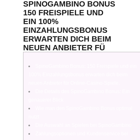
SPINOGAMBINO BONUS
150 FREISPIELE UND
EIN 100%
EINZAHLUNGSBONUS
ERWARTEN DICH BEIM
NEUEN ANBIETER FÜ
SpinoGambino Bonus: 150 Freispiele und ein
100% Einzahlungsbonus erwarten dich beim
neuen Anbieter für Online-Casino-Spiele.
Die Details des SpinoGambino Bonus: Ein
genauerer Blick
Wie man den SpinoGambino Bonus optimal
nutzt
Die Auswahl an Spielen bei SpinoGambino
Zahlungsoptionen und Kundenservice bei