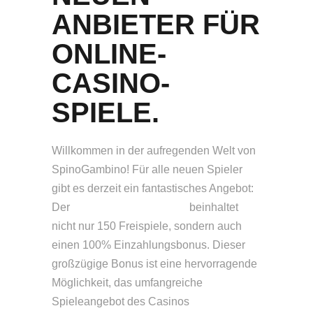
ANBIETER FÜR
ONLINE-
CASINO-
SPIELE.
Willkommen in der aufregenden Welt von
SpinoGambino! Für alle neuen Spieler
gibt es derzeit ein fantastisches Angebot:
Der
spinogambino bonus
beinhaltet
nicht nur 150 Freispiele, sondern auch
einen 100% Einzahlungsbonus. Dieser
großzügige Bonus ist eine hervorragende
Möglichkeit, das umfangreiche
Spieleangebot des Casinos