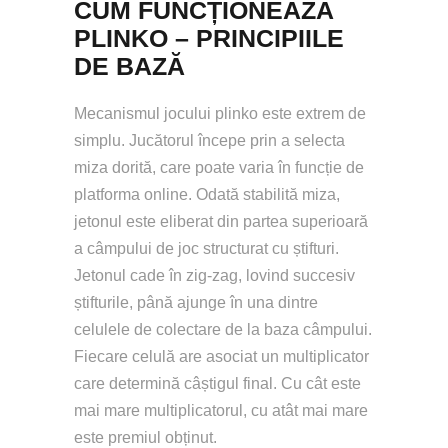
CUM FUNCȚIONEAZĂ
PLINKO – PRINCIPIILE
DE BAZĂ
Mecanismul jocului plinko este extrem de
simplu. Jucătorul începe prin a selecta
miza dorită, care poate varia în funcție de
platforma online. Odată stabilită miza,
jetonul este eliberat din partea superioară
a câmpului de joc structurat cu știfturi.
Jetonul cade în zig-zag, lovind succesiv
știfturile, până ajunge în una dintre
celulele de colectare de la baza câmpului.
Fiecare celulă are asociat un multiplicator
care determină câștigul final. Cu cât este
mai mare multiplicatorul, cu atât mai mare
este premiul obținut.