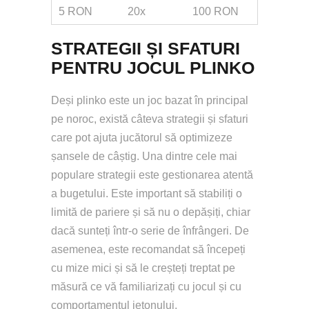
5 RON
20x
100 RON
STRATEGII ȘI SFATURI
PENTRU JOCUL PLINKO
Deși plinko este un joc bazat în principal
pe noroc, există câteva strategii și sfaturi
care pot ajuta jucătorul să optimizeze
șansele de câștig. Una dintre cele mai
populare strategii este gestionarea atentă
a bugetului. Este important să stabiliți o
limită de pariere și să nu o depășiți, chiar
dacă sunteți într-o serie de înfrângeri. De
asemenea, este recomandat să începeți
cu mize mici și să le creșteți treptat pe
măsură ce vă familiarizați cu jocul și cu
comportamentul jetonului.