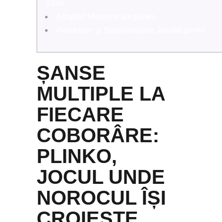
Găsit
Adaptări Moderne ale plinko
Avantajele și Dezavantajele Jocului plinko
ȘANSE
MULTIPLE LA
FIECARE
COBORÂRE:
PLINKO,
JOCUL UNDE
NOROCUL ÎȘI
CROIEȘTE