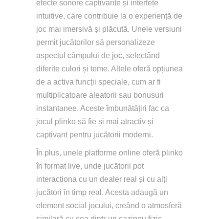
efecte sonore captivante și interfețe
intuitive, care contribuie la o experiență de
joc mai imersivă și plăcută. Unele versiuni
permit jucătorilor să personalizeze
aspectul câmpului de joc, selectând
diferite culori și teme. Altele oferă opțiunea
de a activa funcții speciale, cum ar fi
multiplicatoare aleatorii sau bonusuri
instantanee. Aceste îmbunătățiri fac ca
jocul plinko să fie și mai atractiv și
captivant pentru jucătorii moderni.
În plus, unele platforme online oferă plinko
în format live, unde jucătorii pot
interacționa cu un dealer real și cu alți
jucători în timp real. Acesta adaugă un
element social jocului, creând o atmosferă
similară cu cea dintr-un cazinou fizic.