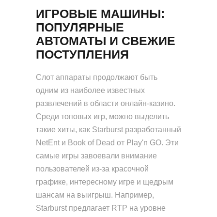
ИГРОВЫЕ МАШИНЫ:
ПОПУЛЯРНЫЕ
АВТОМАТЫ И СВЕЖИЕ
ПОСТУПЛЕНИЯ
Слот аппараты продолжают быть
одним из наиболее известных
развлечений в области онлайн-казино.
Среди топовых игр, можно выделить
такие хиты, как Starburst разработанный
NetEnt и Book of Dead от Play'n GO. Эти
самые игры завоевали внимание
пользователей из-за красочной
графике, интересному игре и щедрым
шансам на выигрыш. Например,
Starburst предлагает RTP на уровне