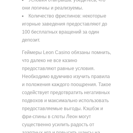
они логичны и реализуемы.
Количество фриспинов: некоторые
игорные заведения предоставляют до
100 бесплатных вращений за один
депозит.
Геймеры Leon Casino обязаны помнить,
что далеко не все казино
предоставляют равные условия.
Необходимо вдумчиво изучить правила
и положения каждого поощрения. Такое
содействует предотвратить негативных
подвохов и максимально использовать
предоставляемые выгоды. Кэшбэк и
фри-спины в слоты Леон могут
существенно усилить радость от
азартных игр и повысить шансы на