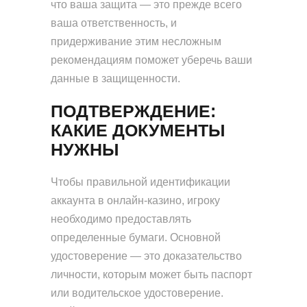
что ваша защита — это прежде всего
ваша ответственность, и
придерживание этим несложным
рекомендациям поможет уберечь ваши
данные в защищенности.
ПОДТВЕРЖДЕНИЕ:
КАКИЕ ДОКУМЕНТЫ
НУЖНЫ
Чтобы правильной идентификации
аккаунта в онлайн-казино, игроку
необходимо предоставлять
определенные бумаги. Основной
удостоверение — это доказательство
личности, которым может быть паспорт
или водительское удостоверение.