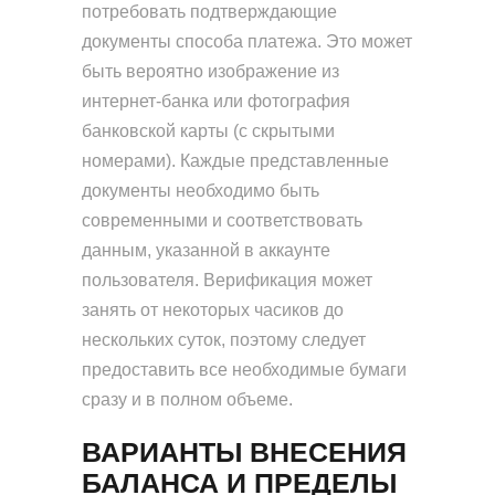
потребовать подтверждающие
документы способа платежа. Это может
быть вероятно изображение из
интернет-банка или фотография
банковской карты (с скрытыми
номерами). Каждые представленные
документы необходимо быть
современными и соответствовать
данным, указанной в аккаунте
пользователя. Верификация может
занять от некоторых часиков до
нескольких суток, поэтому следует
предоставить все необходимые бумаги
сразу и в полном объеме.
ВАРИАНТЫ ВНЕСЕНИЯ
БАЛАНСА И ПРЕДЕЛЫ