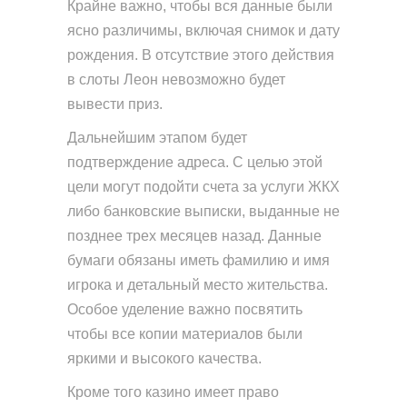
Крайне важно, чтобы вся данные были
ясно различимы, включая снимок и дату
рождения. В отсутствие этого действия
в слоты Леон невозможно будет
вывести приз.
Дальнейшим этапом будет
подтверждение адреса. С целью этой
цели могут подойти счета за услуги ЖКХ
либо банковские выписки, выданные не
позднее трех месяцев назад. Данные
бумаги обязаны иметь фамилию и имя
игрока и детальный место жительства.
Особое уделение важно посвятить
чтобы все копии материалов были
яркими и высокого качества.
Кроме того казино имеет право