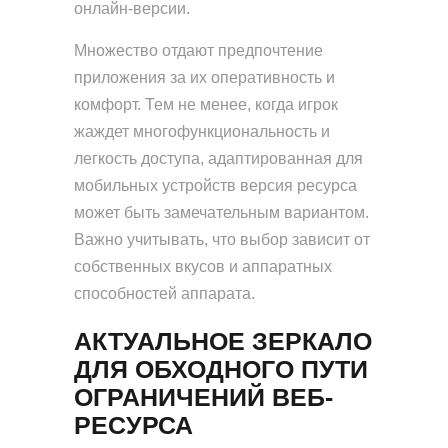
онлайн-версии.
Множество отдают предпочтение
приложения за их оперативность и
комфорт. Тем не менее, когда игрок
жаждет многофункциональность и
легкость доступа, адаптированная для
мобильных устройств версия ресурса
может быть замечательным вариантом.
Важно учитывать, что выбор зависит от
собственных вкусов и аппаратных
способностей аппарата.
АКТУАЛЬНОЕ ЗЕРКАЛО
ДЛЯ ОБХОДНОГО ПУТИ
ОГРАНИЧЕНИЙ ВЕБ-
РЕСУРСА