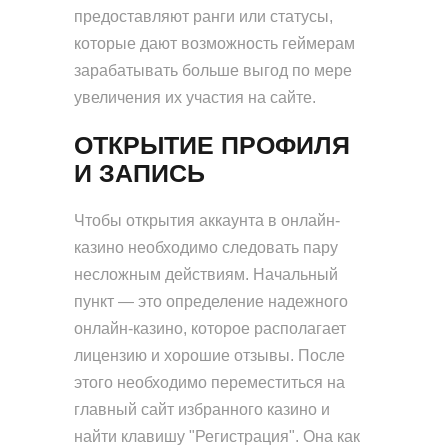
предоставляют ранги или статусы,
которые дают возможность геймерам
зарабатывать больше выгод по мере
увеличения их участия на сайте.
ОТКРЫТИЕ ПРОФИЛЯ
И ЗАПИСЬ
Чтобы открытия аккаунта в онлайн-
казино необходимо следовать пару
несложным действиям. Начальный
пункт — это определение надежного
онлайн-казино, которое располагает
лицензию и хорошие отзывы. После
этого необходимо переместиться на
главный сайт избранного казино и
найти клавишу "Регистрация". Она как