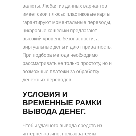
валюты. Любая из данных вариантов
имеет свои плюсы: пластиковые карты
гарантируют моментальные переводы,
цифровые кошельки предлагают
высокий уровень безопасности, а
виртуальные деньги дают приватность.
При подбора метода необходимо
рассматривать не только простоту, но и
возможные платежи за обработку
денежных переводов.
УСЛОВИЯ И
ВРЕМЕННЫЕ РАМКИ
ВЫВОДА ДЕНЕГ.
Чтобы удачного вывода средств из
интернет-казино, пользователям