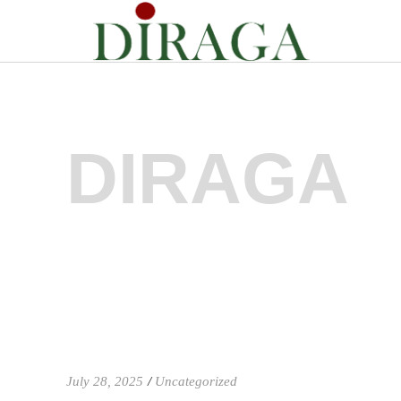
DIRAGA
July 28, 2025
Uncategorized