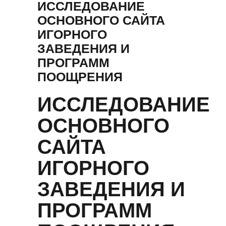
ИССЛЕДОВАНИЕ
ОСНОВНОГО САЙТА
ИГОРНОГО
ЗАВЕДЕНИЯ И
ПРОГРАММ
ПООЩРЕНИЯ
ИССЛЕДОВАНИЕ
ОСНОВНОГО
САЙТА
ИГОРНОГО
ЗАВЕДЕНИЯ И
ПРОГРАММ