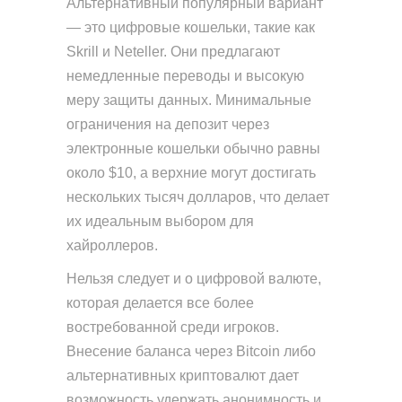
Альтернативный популярный вариант
— это цифровые кошельки, такие как
Skrill и Neteller. Они предлагают
немедленные переводы и высокую
меру защиты данных. Минимальные
ограничения на депозит через
электронные кошельки обычно равны
около $10, а верхние могут достигать
нескольких тысяч долларов, что делает
их идеальным выбором для
хайроллеров.
Нельзя следует и о цифровой валюте,
которая делается все более
востребованной среди игроков.
Внесение баланса через Bitcoin либо
альтернативных криптовалют дает
возможность удержать анонимность и