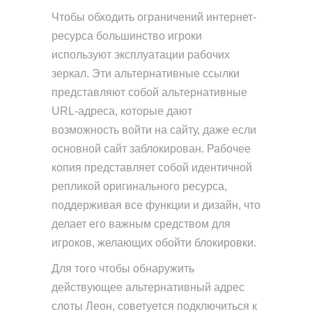
Чтобы обходить ограничений интернет-
ресурса большинство игроки
используют эксплуатации рабочих
зеркал. Эти альтернативные ссылки
представляют собой альтернативные
URL-адреса, которые дают
возможность войти на сайту, даже если
основной сайт заблокирован. Рабочее
копия представляет собой идентичной
репликой оригинального ресурса,
поддерживая все функции и дизайн, что
делает его важным средством для
игроков, желающих обойти блокировки.
Для того чтобы обнаружить
действующее альтернативный адрес
слоты Леон, советуется подключиться к