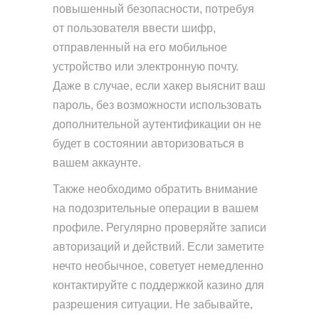
повышенный безопасности, потребуя
от пользователя ввести шифр,
отправленный на его мобильное
устройство или электронную почту.
Даже в случае, если хакер выяснит ваш
пароль, без возможности использовать
дополнительной аутентификации он не
будет в состоянии авторизоваться в
вашем аккаунте.
Также необходимо обратить внимание
на подозрительные операции в вашем
профиле. Регулярно проверяйте записи
авторизаций и действий. Если заметите
нечто необычное, советует немедленно
контактируйте с поддержкой казино для
разрешения ситуации. Не забывайте,