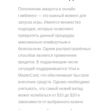
Пополнение аккаунта в онлайн
гэмблинге — это важный момент для
запуска игры. Имеется множество
подходов, которые позволяют
превратить данный процедуру
максимально комфортным и
безопасным. Одним распространённых
способов является применение
кредиток. В подавляющем числе
ситуаций поддерживаются Visa и
MasterCard, что обеспечивает быстрое
внесение средств. Однако необходимо
учитывать, что самый низкий вклад
может колебаться от $10 до $20 в
зависимости от выбранного казино.