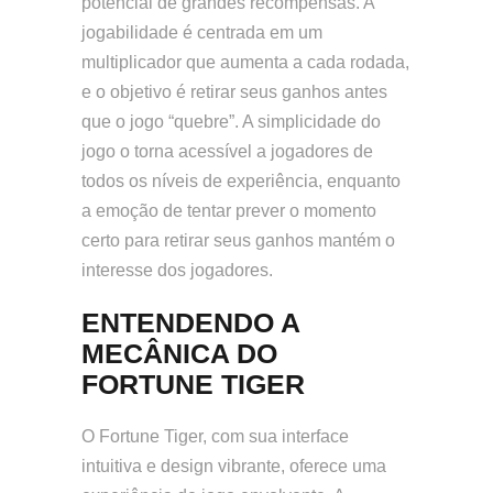
potencial de grandes recompensas. A
jogabilidade é centrada em um
multiplicador que aumenta a cada rodada,
e o objetivo é retirar seus ganhos antes
que o jogo “quebre”. A simplicidade do
jogo o torna acessível a jogadores de
todos os níveis de experiência, enquanto
a emoção de tentar prever o momento
certo para retirar seus ganhos mantém o
interesse dos jogadores.
ENTENDENDO A
MECÂNICA DO
FORTUNE TIGER
O Fortune Tiger, com sua interface
intuitiva e design vibrante, oferece uma