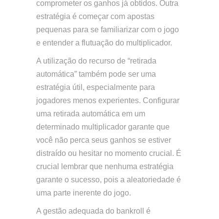
comprometer os ganhos já obtidos. Outra
estratégia é começar com apostas
pequenas para se familiarizar com o jogo
e entender a flutuação do multiplicador.
A utilização do recurso de “retirada
automática” também pode ser uma
estratégia útil, especialmente para
jogadores menos experientes. Configurar
uma retirada automática em um
determinado multiplicador garante que
você não perca seus ganhos se estiver
distraído ou hesitar no momento crucial. É
crucial lembrar que nenhuma estratégia
garante o sucesso, pois a aleatoriedade é
uma parte inerente do jogo.
A gestão adequada do bankroll é