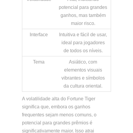
potencial para grandes
ganhos, mas também
maior risco.
Interface
Intuitiva e fácil de usar,
ideal para jogadores
de todos os níveis.
Tema
Asiático, com
elementos visuais
vibrantes e símbolos
da cultura oriental.
A volatilidade alta do Fortune Tiger
significa que, embora os ganhos
frequentes sejam menos comuns, o
potencial para grandes prêmios é
significativamente maior. Isso atrai